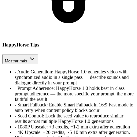
HappyHorse Tips
Mostrar más
-
Audio Generation
:
HappyHorse 1.0 generates video with
synchronized audio in a single pass — describe sounds and
dialogue directly in your prompt
-
Prompt Adherence
:
HappyHorse 1.0 holds best-in-class
prompt adherence — the more specific your prompt, the more
faithful the result
-
Smart Fallback
:
Enable Smart Fallback in 16:9 Fast mode to
auto-retry when content policy blocks occur
-
Seed Control
:
Lock the seed value to reproduce similar
results across multiple HappyHorse 1.0 generations
-
1080P Upscale
:
+3 credits, ~1-2 min extra after generation
-
4K Upscale
:
+20 credits, ~5-10 min extra after generation.