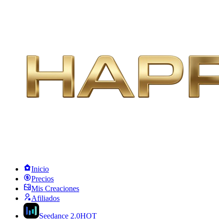
Inicio
Precios
Mis Creaciones
Afiliados
Seedance 2.0
HOT