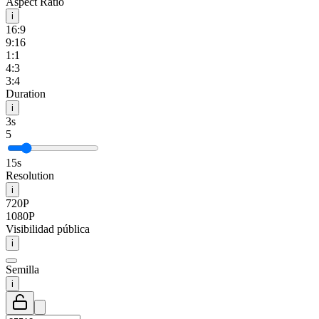
Aspect Ratio
i
16:9
9:16
1:1
4:3
3:4
Duration
i
3s
5
15s
Resolution
i
720P
1080P
Visibilidad pública
i
Semilla
i