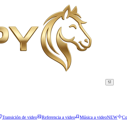
Transición de video
Referencia a video
Música a video
NEW
Co