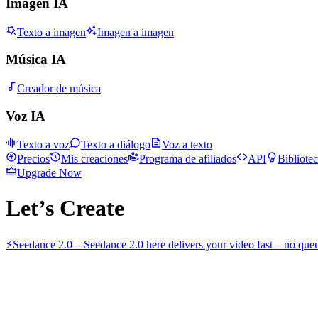
Imagen IA
Texto a imagen
Imagen a imagen
Música IA
Creador de música
Voz IA
Texto a voz
Texto a diálogo
Voz a texto
Precios
Mis creaciones
Programa de afiliados
API
Bibliote
Upgrade Now
Let’s Create
⚡
Seedance 2.0
—
Seedance 2.0 here delivers your video fast – no queu