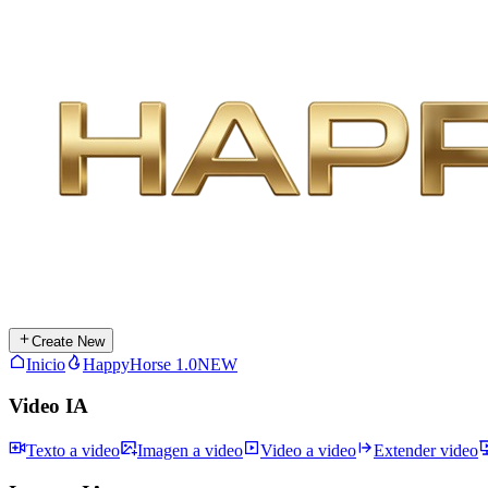
Create New
Inicio
HappyHorse 1.0
NEW
Video IA
Texto a video
Imagen a video
Video a video
Extender video