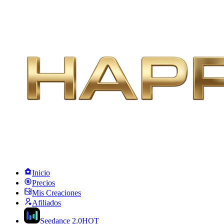
Inicio
Precios
Mis Creaciones
Afiliados
Seedance 2.0
HOT