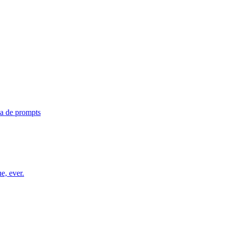
ca de prompts
e, ever.