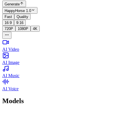
Generate
HappyHorse 1.0
Fast
Quality
16:9
9:16
720P
1080P
4K
AI Video
AI Image
AI Music
AI Voice
Models