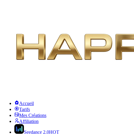
Accueil
Tarifs
Mes Créations
Affiliation
Seedance 2.0
HOT