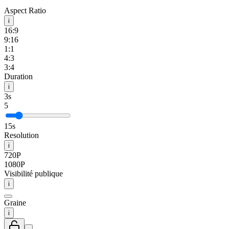
Aspect Ratio
i
16:9
9:16
1:1
4:3
3:4
Duration
i
3s
5
15s
Resolution
i
720P
1080P
Visibilité publique
i
Graine
i