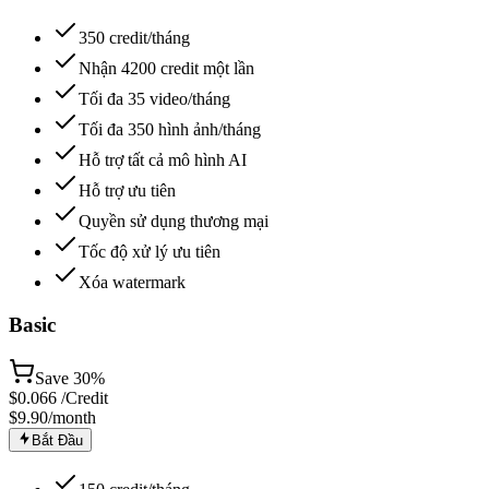
350 credit/tháng
Nhận 4200 credit một lần
Tối đa 35 video/tháng
Tối đa 350 hình ảnh/tháng
Hỗ trợ tất cả mô hình AI
Hỗ trợ ưu tiên
Quyền sử dụng thương mại
Tốc độ xử lý ưu tiên
Xóa watermark
Basic
Save
30%
$
0.066
/Credit
$9.90
/month
Bắt Đầu