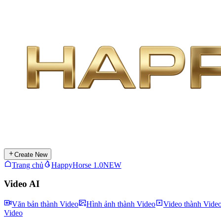
Create New
Trang chủ
HappyHorse 1.0
NEW
Video AI
Văn bản thành Video
Hình ảnh thành Video
Video thành Vide
Video