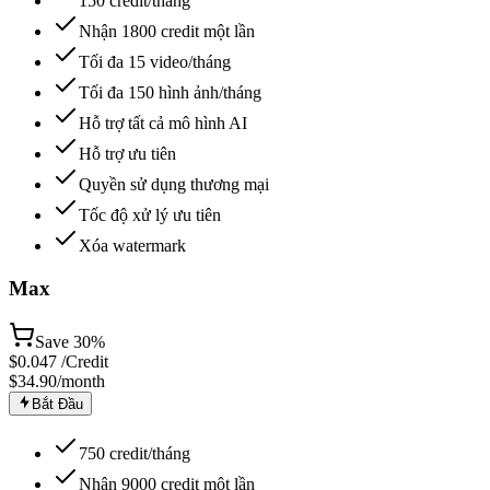
150 credit/tháng
Nhận 1800 credit một lần
Tối đa 15 video/tháng
Tối đa 150 hình ảnh/tháng
Hỗ trợ tất cả mô hình AI
Hỗ trợ ưu tiên
Quyền sử dụng thương mại
Tốc độ xử lý ưu tiên
Xóa watermark
Max
Save
30%
$
0.047
/Credit
$34.90
/month
Bắt Đầu
750 credit/tháng
Nhận 9000 credit một lần