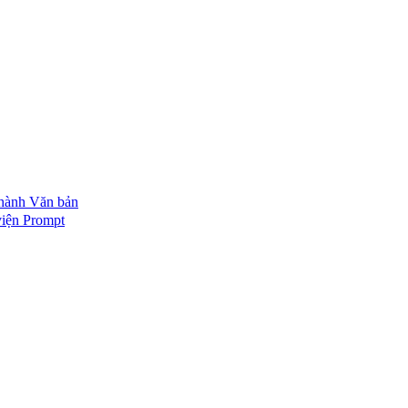
thành Văn bản
iện Prompt