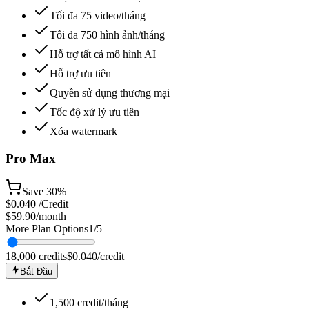
Tối đa 75 video/tháng
Tối đa 750 hình ảnh/tháng
Hỗ trợ tất cả mô hình AI
Hỗ trợ ưu tiên
Quyền sử dụng thương mại
Tốc độ xử lý ưu tiên
Xóa watermark
Pro Max
Save
30%
$
0.040
/Credit
$59.90
/month
More Plan Options
1
/
5
18,000
credits
$
0.040
/credit
Bắt Đầu
1,500 credit/tháng