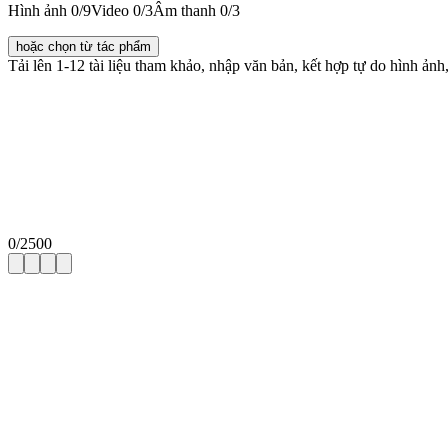
Hình ảnh
0
/9
Video
0
/3
Âm thanh
0
/3
hoặc chọn từ tác phẩm
Tải lên 1-12 tài liệu tham khảo, nhập văn bản, kết hợp tự do hình
0
/
2500