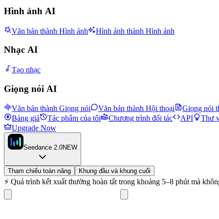
Hình ảnh AI
Văn bản thành Hình ảnh
Hình ảnh thành Hình ảnh
Nhạc AI
Tạo nhạc
Giọng nói AI
Văn bản thành Giọng nói
Văn bản thành Hội thoại
Giọng nói 
Bảng giá
Tác phẩm của tôi
Chương trình đối tác
API
Thư v
Upgrade Now
Seedance 2.0
NEW
Tham chiếu toàn năng
Khung đầu và khung cuối
⚡
Quá trình kết xuất thường hoàn tất trong khoảng 5–8 phút mà không