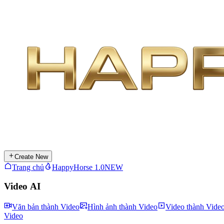
Create New
Trang chủ
HappyHorse 1.0
NEW
Video AI
Văn bản thành Video
Hình ảnh thành Video
Video thành Vide
Video