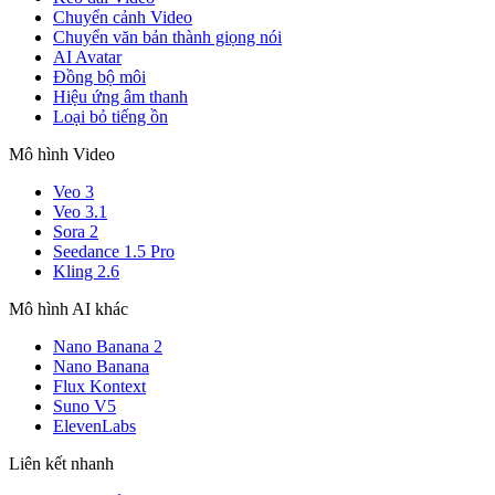
Chuyển cảnh Video
Chuyển văn bản thành giọng nói
AI Avatar
Đồng bộ môi
Hiệu ứng âm thanh
Loại bỏ tiếng ồn
Mô hình Video
Veo 3
Veo 3.1
Sora 2
Seedance 1.5 Pro
Kling 2.6
Mô hình AI khác
Nano Banana 2
Nano Banana
Flux Kontext
Suno V5
ElevenLabs
Liên kết nhanh