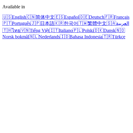
Available in
🇺🇸
English
🇨🇳
简体中文
🇪🇸
Español
🇩🇪
Deutsch
🇫🇷
Français
🇵🇹
Português
🇯🇵
日本語
🇰🇷
한국어
🇹🇼
繁體中文
🇸🇦
العربية
🇹🇭
ไทย
🇻🇳
Tiếng Việt
🇮🇹
Italiano
🇵🇱
Polski
🇩🇰
Dansk
🇳🇴
Norsk bokmål
🇳🇱
Nederlands
🇮🇩
Bahasa Indonesia
🇹🇷
Türkçe