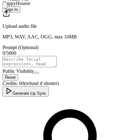
HappyHourse
Sign In
Upload audio file
MP3, WAV, AAC, OGG, max 10MB
Prompt (Optional)
0
/
5000
Public Visibility
Reset
Credits:
60
(refund if shorter)
Generate Lip Sync