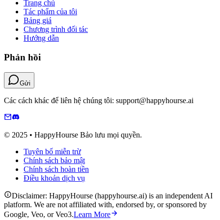
Trang chủ
Tác phẩm của tôi
Bảng giá
Chương trình đối tác
Hướng dẫn
Phản hồi
Gửi
Các cách khác để liên hệ chúng tôi: support@happyhourse.ai
© 2025 • HappyHourse Bảo lưu mọi quyền.
Tuyên bố miễn trừ
Chính sách bảo mật
Chính sách hoàn tiền
Điều khoản dịch vụ
Disclaimer: HappyHourse (happyhourse.ai) is an independent AI
platform. We are not affiliated with, endorsed by, or sponsored by
Google, Veo, or Veo3.
Learn More