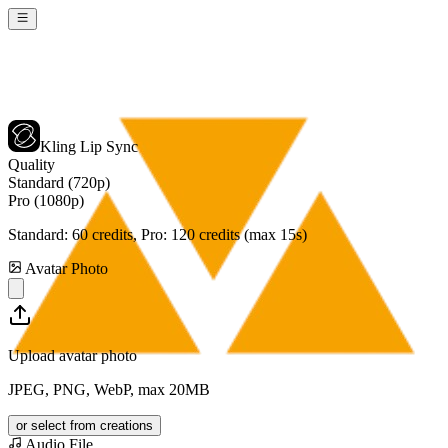
Kling Lip Sync
Quality
Standard (720p)
Pro (1080p)
Standard:
60
credits, Pro:
120
credits (max 15s)
Avatar Photo
Upload avatar photo
JPEG, PNG, WebP, max 20MB
or select from creations
Audio File