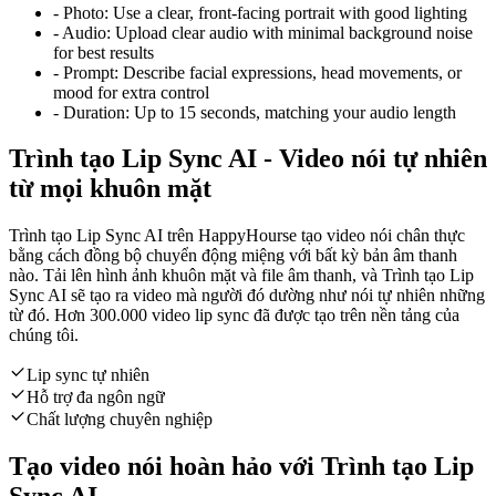
-
Photo:
Use a clear, front-facing portrait with good lighting
-
Audio:
Upload clear audio with minimal background noise
for best results
-
Prompt:
Describe facial expressions, head movements, or
mood for extra control
-
Duration:
Up to 15 seconds, matching your audio length
Trình tạo Lip Sync AI - Video nói tự nhiên
từ mọi khuôn mặt
Trình tạo Lip Sync AI trên HappyHourse tạo video nói chân thực
bằng cách đồng bộ chuyển động miệng với bất kỳ bản âm thanh
nào. Tải lên hình ảnh khuôn mặt và file âm thanh, và Trình tạo Lip
Sync AI sẽ tạo ra video mà người đó dường như nói tự nhiên những
từ đó. Hơn 300.000 video lip sync đã được tạo trên nền tảng của
chúng tôi.
Lip sync tự nhiên
Hỗ trợ đa ngôn ngữ
Chất lượng chuyên nghiệp
Tạo video nói hoàn hảo với Trình tạo Lip