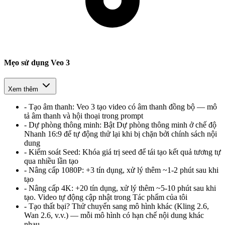
Mẹo sử dụng Veo 3
Xem thêm
-
Tạo âm thanh
:
Veo 3 tạo video có âm thanh đồng bộ — mô
tả âm thanh và hội thoại trong prompt
-
Dự phòng thông minh
:
Bật Dự phòng thông minh ở chế độ
Nhanh 16:9 để tự động thử lại khi bị chặn bởi chính sách nội
dung
-
Kiểm soát Seed
:
Khóa giá trị seed để tái tạo kết quả tương tự
qua nhiều lần tạo
-
Nâng cấp 1080P
:
+3 tín dụng, xử lý thêm ~1-2 phút sau khi
tạo
-
Nâng cấp 4K
:
+20 tín dụng, xử lý thêm ~5-10 phút sau khi
tạo. Video tự động cập nhật trong Tác phẩm của tôi
-
Tạo thất bại? Thử chuyển sang mô hình khác (Kling 2.6,
Wan 2.6, v.v.) — mỗi mô hình có hạn chế nội dung khác
nhau