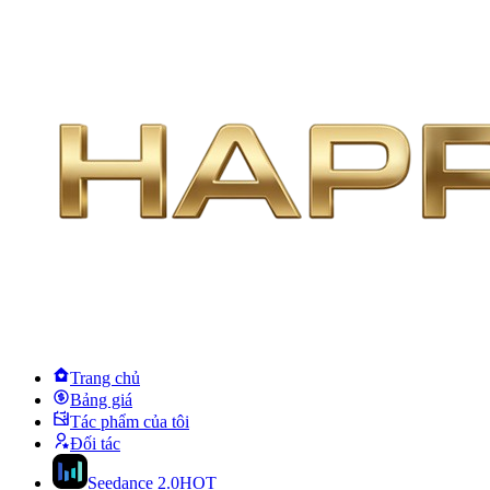
Trang chủ
Bảng giá
Tác phẩm của tôi
Đối tác
Seedance 2.0
HOT