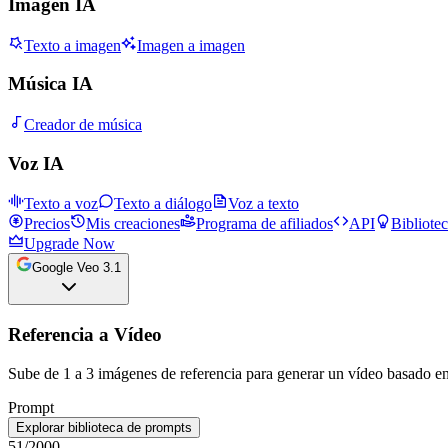
Imagen IA
Texto a imagen
Imagen a imagen
Música IA
Creador de música
Voz IA
Texto a voz
Texto a diálogo
Voz a texto
Precios
Mis creaciones
Programa de afiliados
API
Bibliote
Upgrade Now
Google Veo 3.1
Referencia a Vídeo
Sube de 1 a 3 imágenes de referencia para generar un vídeo basado en 
Prompt
Explorar biblioteca de prompts
51
/2000