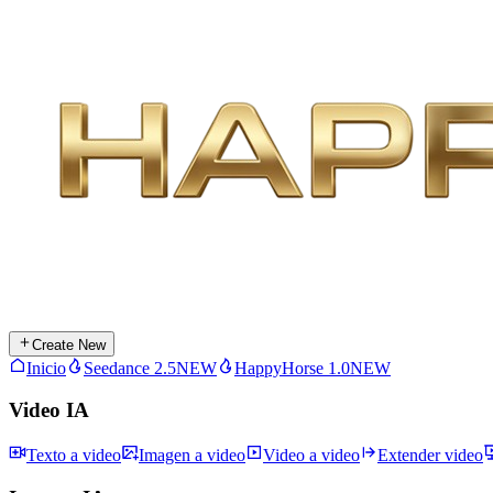
Create New
Inicio
Seedance 2.5
NEW
HappyHorse 1.0
NEW
Video IA
Texto a video
Imagen a video
Video a video
Extender video