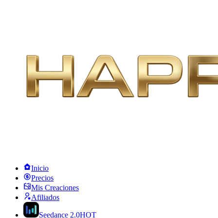
Inicio
Precios
Mis Creaciones
Afiliados
Seedance 2.0
HOT