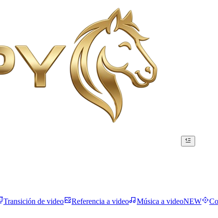
Transición de video
Referencia a video
Música a video
NEW
Co