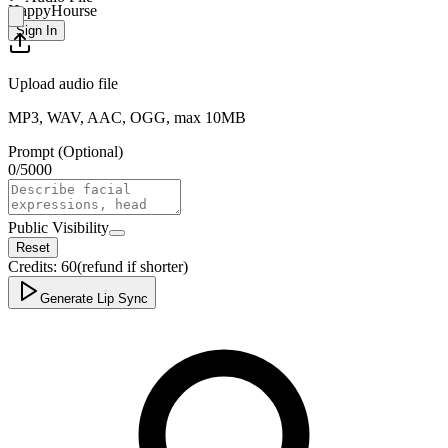
HappyHourse
Sign In
Upload audio file
MP3, WAV, AAC, OGG, max 10MB
Prompt (Optional)
0
/
5000
Public Visibility
Reset
Credits:
60
(refund if shorter)
Generate Lip Sync