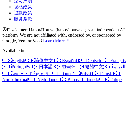
免责声明
隐私政策
退款政策
服务条款
Disclaimer: HappyHourse (happyhourse.ai) is an independent AI
platform. We are not affiliated with, endorsed by, or sponsored by
Google, Veo, or Veo3.
Learn More
Available in
🇺🇸
English
🇨🇳
简体中文
🇪🇸
Español
🇩🇪
Deutsch
🇫🇷
Français
🇵🇹
Português
🇯🇵
日本語
🇰🇷
한국어
🇹🇼
繁體中文
🇸🇦
العربية
🇹🇭
ไทย
🇻🇳
Tiếng Việt
🇮🇹
Italiano
🇵🇱
Polski
🇩🇰
Dansk
🇳🇴
Norsk bokmål
🇳🇱
Nederlands
🇮🇩
Bahasa Indonesia
🇹🇷
Türkçe