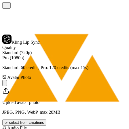
Kling Lip Sync
Quality
Standard (720p)
Pro (1080p)
Standard:
60
credits, Pro:
120
credits (max 15s)
Avatar Photo
Upload avatar photo
JPEG, PNG, WebP, max 20MB
or select from creations
Audio File