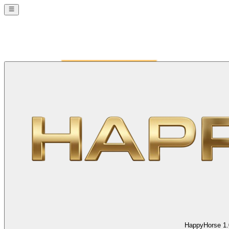
HappyHorse 1.