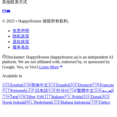
其他联系方式
© 2025 • HappyHourse 保留所有权利。
免责声明
隐私政策
退款政策
服务条款
Disclaimer: HappyHourse (happyhourse.ai) is an independent AI
platform. We are not affiliated with, endorsed by, or sponsored by
Google, Veo, or Veo3.
Learn More
Available in
🇺🇸
English
🇨🇳
简体中文
🇪🇸
Español
🇩🇪
Deutsch
🇫🇷
Français
🇵🇹
Português
🇯🇵
日本語
🇰🇷
한국어
🇹🇼
繁體中文
🇸🇦
العربية
🇹🇭
ไทย
🇻🇳
Tiếng Việt
🇮🇹
Italiano
🇵🇱
Polski
🇩🇰
Dansk
🇳🇴
Norsk bokmål
🇳🇱
Nederlands
🇮🇩
Bahasa Indonesia
🇹🇷
Türkçe