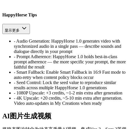
HappyHorse Tips
显示更多
-
Audio Generation
:
HappyHorse 1.0 generates video with
synchronized audio in a single pass — describe sounds and
dialogue directly in your prompt
-
Prompt Adherence
:
HappyHorse 1.0 holds best-in-class
prompt adherence — the more specific your prompt, the more
faithful the result
-
Smart Fallback
:
Enable Smart Fallback in 16:9 Fast mode to
auto-retry when content policy blocks occur
-
Seed Control
:
Lock the seed value to reproduce similar
results across multiple HappyHorse 1.0 generations
-
1080P Upscale
:
+3 credits, ~1-2 min extra after generation
-
4K Upscale
:
+20 credits, ~5-10 min extra after generation.
Video auto-updates in My Creations when ready
AI图片生成视频