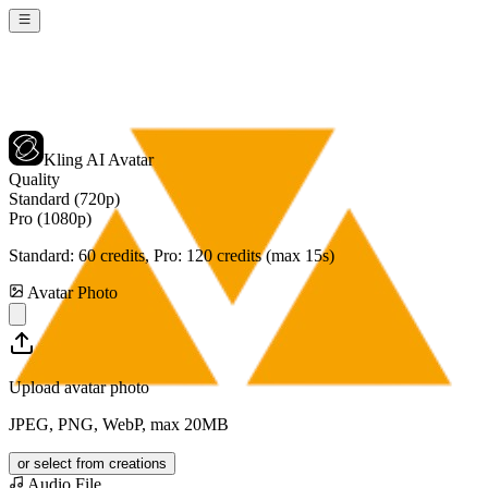
Kling AI Avatar
Quality
Standard (720p)
Pro (1080p)
Standard:
60
credits, Pro:
120
credits (max 15s)
Avatar Photo
Upload avatar photo
JPEG, PNG, WebP, max 20MB
or select from creations
Audio File