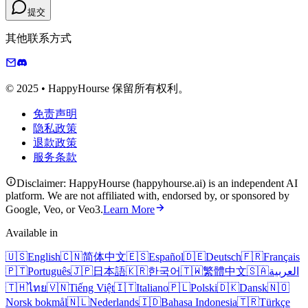
提交
其他联系方式
© 2025 • HappyHourse 保留所有权利。
免责声明
隐私政策
退款政策
服务条款
Disclaimer: HappyHourse (happyhourse.ai) is an independent AI
platform. We are not affiliated with, endorsed by, or sponsored by
Google, Veo, or Veo3.
Learn More
Available in
🇺🇸
English
🇨🇳
简体中文
🇪🇸
Español
🇩🇪
Deutsch
🇫🇷
Français
🇵🇹
Português
🇯🇵
日本語
🇰🇷
한국어
🇹🇼
繁體中文
🇸🇦
العربية
🇹🇭
ไทย
🇻🇳
Tiếng Việt
🇮🇹
Italiano
🇵🇱
Polski
🇩🇰
Dansk
🇳🇴
Norsk bokmål
🇳🇱
Nederlands
🇮🇩
Bahasa Indonesia
🇹🇷
Türkçe