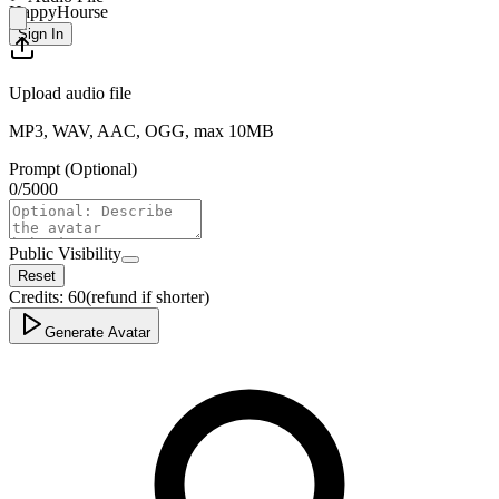
HappyHourse
Sign In
Upload audio file
MP3, WAV, AAC, OGG, max 10MB
Prompt (Optional)
0
/
5000
Public Visibility
Reset
Credits:
60
(refund if shorter)
Generate Avatar