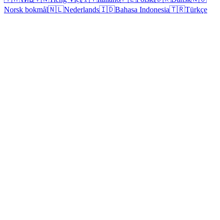
Norsk bokmål
🇳🇱
Nederlands
🇮🇩
Bahasa Indonesia
🇹🇷
Türkçe