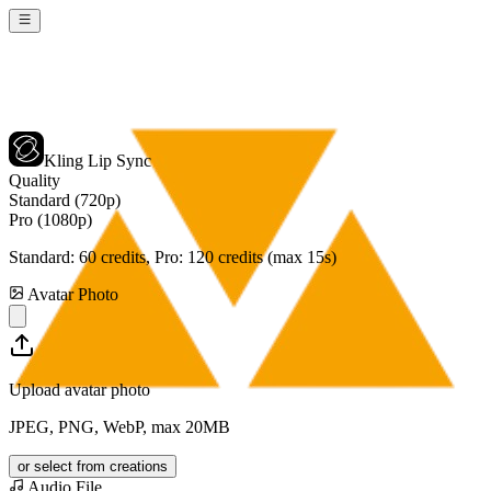
Kling Lip Sync
Quality
Standard (720p)
Pro (1080p)
Standard:
60
credits, Pro:
120
credits (max 15s)
Avatar Photo
Upload avatar photo
JPEG, PNG, WebP, max 20MB
or select from creations
Audio File