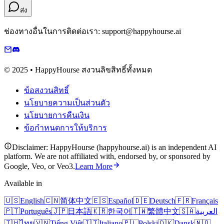
ส่ง
ช่องทางอื่นในการติดต่อเรา: support@happyhourse.ai
© 2025 • HappyHourse สงวนลิขสิทธิ์ทั้งหมด
ข้อสงวนสิทธิ์
นโยบายความเป็นส่วนตัว
นโยบายการคืนเงิน
ข้อกำหนดการให้บริการ
Disclaimer: HappyHourse (happyhourse.ai) is an independent AI
platform. We are not affiliated with, endorsed by, or sponsored by
Google, Veo, or Veo3.
Learn More
Available in
🇺🇸
English
🇨🇳
简体中文
🇪🇸
Español
🇩🇪
Deutsch
🇫🇷
Français
🇵🇹
Português
🇯🇵
日本語
🇰🇷
한국어
🇹🇼
繁體中文
🇸🇦
العربية
🇹🇭
ไทย
🇻🇳
Tiếng Việt
🇮🇹
Italiano
🇵🇱
Polski
🇩🇰
Dansk
🇳🇴