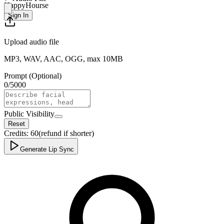
HappyHourse
Sign In
Upload audio file
MP3, WAV, AAC, OGG, max 10MB
Prompt (Optional)
0
/
5000
Public Visibility
Reset
Credits:
60
(refund if shorter)
Generate Lip Sync