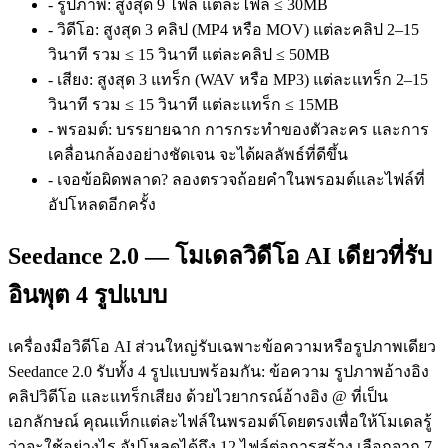
-
รูปภาพ:
สูงสุด 9 ไฟล์ แต่ละไฟล์ ≤ 30MB
-
วิดีโอ:
สูงสุด 3 คลิป (MP4 หรือ MOV) แต่ละคลิป 2–15
วินาที รวม ≤ 15 วินาที แต่ละคลิป ≤ 50MB
-
เสียง:
สูงสุด 3 แทร็ก (WAV หรือ MP3) แต่ละแทร็ก 2–15
วินาที รวม ≤ 15 วินาที แต่ละแทร็ก ≤ 15MB
-
พรอมต์:
บรรยายฉาก การกระทำของตัวละคร และการ
เคลื่อนกล้องอย่างชัดเจน จะได้ผลลัพธ์ที่ดีขึ้น
-
เจอข้อผิดพลาด? ลองตรวจถ้อยคำในพรอมต์และไฟล์ที่
อัปโหลดอีกครั้ง
Seedance 2.0 — โมเดลวิดีโอ AI เดียวที่รับ
อินพุต 4 รูปแบบ
เครื่องมือวิดีโอ AI ส่วนใหญ่รับเฉพาะข้อความหรือรูปภาพเดียว
Seedance 2.0 รับทั้ง 4 รูปแบบพร้อมกัน: ข้อความ รูปภาพอ้างอิง
คลิปวิดีโอ และแทร็กเสียง ด้วยไวยากรณ์อ้างอิง @ ที่เป็น
เอกลักษณ์ คุณแท็กแต่ละไฟล์ในพรอมต์โดยตรงเพื่อให้โมเดลรู้
ว่าจะใช้อย่างไร อัปโหลดได้ถึง 12 ไฟล์ต่อการสร้าง เลือกจาก 7