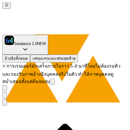
Seedance 2.0
NEW
อ้างอิงทั้งหมด
เฟรมแรกและเฟรมสุดท้าย
⚡
การเรนเดอร์มักเสร็จภายในราว 5–8 นาทีโดยไม่ต้องรอคิว
และรองรับภาพอ้างอิงบุคคลจริงในตัว ทำให้ภาพบุคคลดู
สม่ำเสมอตั้งแต่ต้นจนจบ