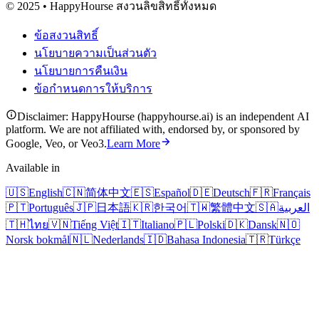
© 2025 • HappyHourse สงวนลิขสิทธิ์ทั้งหมด
ข้อสงวนสิทธิ์
นโยบายความเป็นส่วนตัว
นโยบายการคืนเงิน
ข้อกำหนดการให้บริการ
Disclaimer: HappyHourse (happyhourse.ai) is an independent AI
platform. We are not affiliated with, endorsed by, or sponsored by
Google, Veo, or Veo3.
Learn More
Available in
🇺🇸
English
🇨🇳
简体中文
🇪🇸
Español
🇩🇪
Deutsch
🇫🇷
Français
🇵🇹
Português
🇯🇵
日本語
🇰🇷
한국어
🇹🇼
繁體中文
🇸🇦
العربية
🇹🇭
ไทย
🇻🇳
Tiếng Việt
🇮🇹
Italiano
🇵🇱
Polski
🇩🇰
Dansk
🇳🇴
Norsk bokmål
🇳🇱
Nederlands
🇮🇩
Bahasa Indonesia
🇹🇷
Türkçe