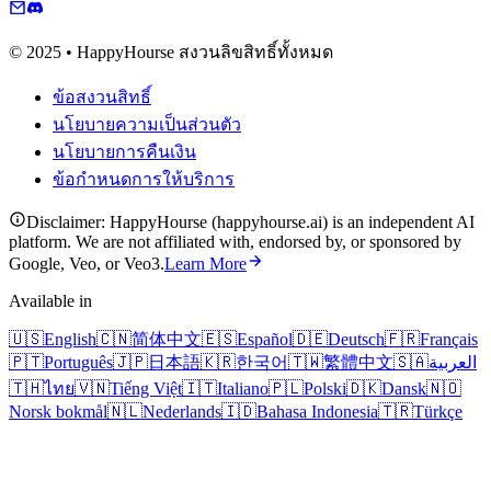
© 2025 • HappyHourse สงวนลิขสิทธิ์ทั้งหมด
ข้อสงวนสิทธิ์
นโยบายความเป็นส่วนตัว
นโยบายการคืนเงิน
ข้อกำหนดการให้บริการ
Disclaimer: HappyHourse (happyhourse.ai) is an independent AI
platform. We are not affiliated with, endorsed by, or sponsored by
Google, Veo, or Veo3.
Learn More
Available in
🇺🇸
English
🇨🇳
简体中文
🇪🇸
Español
🇩🇪
Deutsch
🇫🇷
Français
🇵🇹
Português
🇯🇵
日本語
🇰🇷
한국어
🇹🇼
繁體中文
🇸🇦
العربية
🇹🇭
ไทย
🇻🇳
Tiếng Việt
🇮🇹
Italiano
🇵🇱
Polski
🇩🇰
Dansk
🇳🇴
Norsk bokmål
🇳🇱
Nederlands
🇮🇩
Bahasa Indonesia
🇹🇷
Türkçe