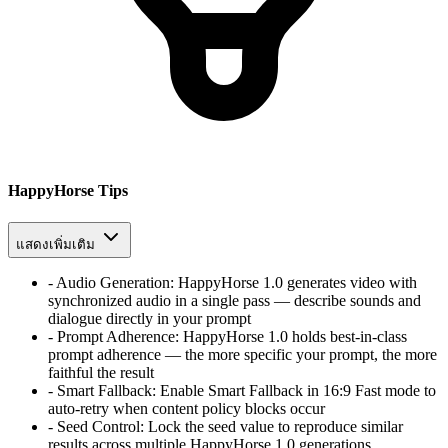
HappyHorse Tips
แสดงเพิ่มเติม
-
Audio Generation
:
HappyHorse 1.0 generates video with
synchronized audio in a single pass — describe sounds and
dialogue directly in your prompt
-
Prompt Adherence
:
HappyHorse 1.0 holds best-in-class
prompt adherence — the more specific your prompt, the more
faithful the result
-
Smart Fallback
:
Enable Smart Fallback in 16:9 Fast mode to
auto-retry when content policy blocks occur
-
Seed Control
:
Lock the seed value to reproduce similar
results across multiple HappyHorse 1.0 generations