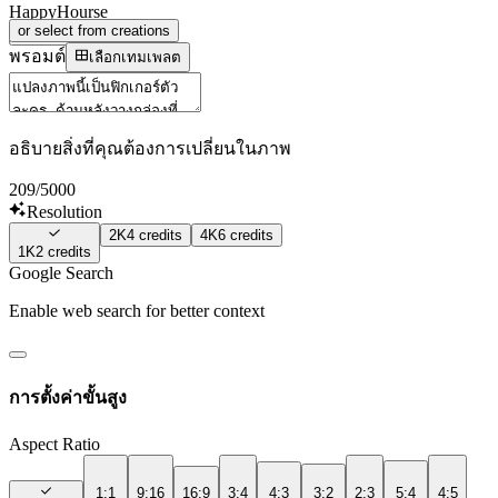
HappyHourse
or select from creations
Sign In
พรอมต์
เลือกเทมเพลต
อธิบายสิ่งที่คุณต้องการเปลี่ยนในภาพ
209
/5000
Resolution
2K
4
credits
4K
6
credits
1K
2
credits
Google Search
Enable web search for better context
การตั้งค่าขั้นสูง
Aspect Ratio
1:1
9:16
16:9
3:4
4:3
3:2
2:3
5:4
4:5