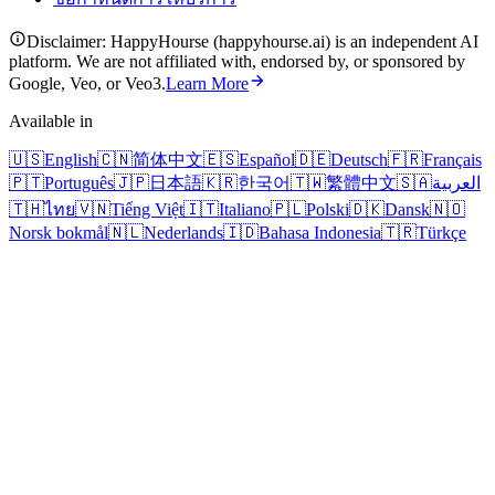
Disclaimer: HappyHourse (happyhourse.ai) is an independent AI
platform. We are not affiliated with, endorsed by, or sponsored by
Google, Veo, or Veo3.
Learn More
Available in
🇺🇸
English
🇨🇳
简体中文
🇪🇸
Español
🇩🇪
Deutsch
🇫🇷
Français
🇵🇹
Português
🇯🇵
日本語
🇰🇷
한국어
🇹🇼
繁體中文
🇸🇦
العربية
🇹🇭
ไทย
🇻🇳
Tiếng Việt
🇮🇹
Italiano
🇵🇱
Polski
🇩🇰
Dansk
🇳🇴
Norsk bokmål
🇳🇱
Nederlands
🇮🇩
Bahasa Indonesia
🇹🇷
Türkçe