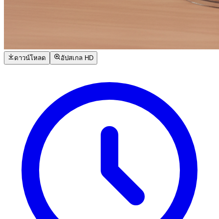
ดาวน์โหลด
อัปสเกล HD