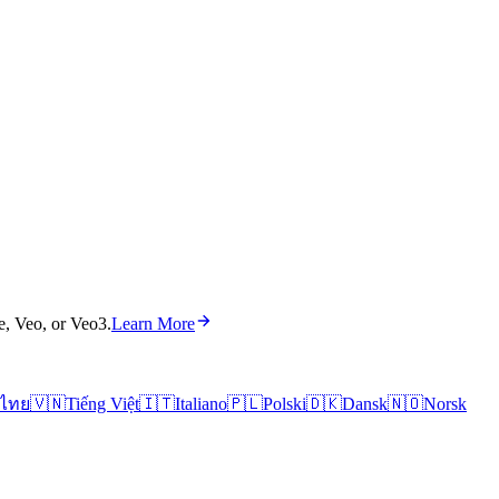
e, Veo, or Veo3.
Learn More
ไทย
🇻🇳
Tiếng Việt
🇮🇹
Italiano
🇵🇱
Polski
🇩🇰
Dansk
🇳🇴
Norsk