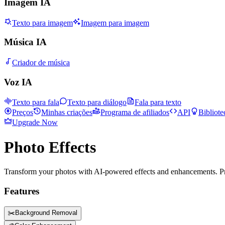
Imagem IA
Texto para imagem
Imagem para imagem
Música IA
Criador de música
Voz IA
Texto para fala
Texto para diálogo
Fala para texto
Preços
Minhas criações
Programa de afiliados
API
Bibliote
Upgrade Now
Photo Effects
Transform your photos with AI-powered effects and enhancements. Pr
Features
✂️
Background Removal