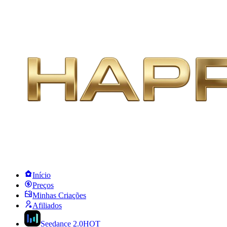
Início
Preços
Minhas Criações
Afiliados
Seedance 2.0
HOT