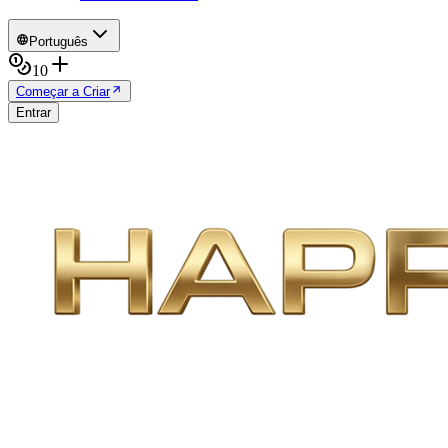
Português
10
Começar a Criar
Entrar