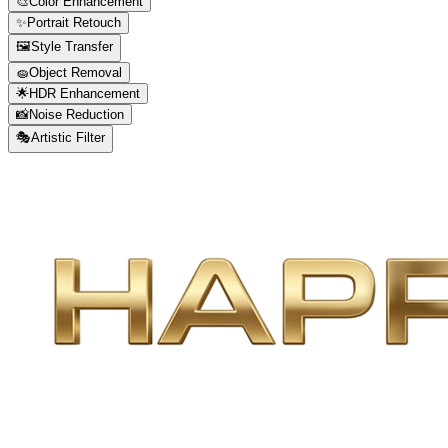
🎨
Color Enhancement
✨
Portrait Retouch
🖼️
Style Transfer
🧽
Object Removal
🌟
HDR Enhancement
📸
Noise Reduction
🎭
Artistic Filter