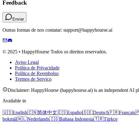
Feedback
Enviar
Outras formas de nos contatar: support@happyhourse.ai
© 2025 • HappyHourse Todos os direitos reservados.
Aviso Legal
Política de Privacidade
Política de Reembolso
Termos de Serviço
Disclaimer: HappyHourse (happyhourse.ai) is an independent AI pla
Available in
🇺🇸
English
🇨🇳
简体中文
🇪🇸
Español
🇩🇪
Deutsch
🇫🇷
Français

bokmål
🇳🇱
Nederlands
🇮🇩
Bahasa Indonesia
🇹🇷
Türkçe