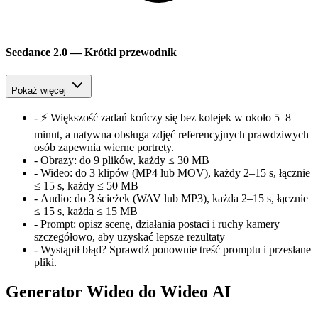
Seedance 2.0 — Krótki przewodnik
Pokaż więcej
-
⚡ Większość zadań kończy się bez kolejek w około 5–8
minut, a natywna obsługa zdjęć referencyjnych prawdziwych
osób zapewnia wierne portrety.
-
Obrazy:
do 9 plików, każdy ≤ 30 MB
-
Wideo:
do 3 klipów (MP4 lub MOV), każdy 2–15 s, łącznie
≤ 15 s, każdy ≤ 50 MB
-
Audio:
do 3 ścieżek (WAV lub MP3), każda 2–15 s, łącznie
≤ 15 s, każda ≤ 15 MB
-
Prompt:
opisz scenę, działania postaci i ruchy kamery
szczegółowo, aby uzyskać lepsze rezultaty
-
Wystąpił błąd? Sprawdź ponownie treść promptu i przesłane
pliki.
Generator Wideo do Wideo AI