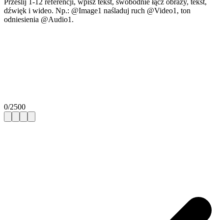
Prześlij 1-12 referencji, wpisz tekst, swobodnie łącz obrazy, tekst,
dźwięk i wideo. Np.: @Image1 naśladuj ruch @Video1, ton
odniesienia @Audio1.
0
/
2500