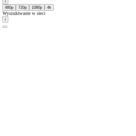
i
480p
720p
1080p
4k
Wyszukiwanie w sieci
i