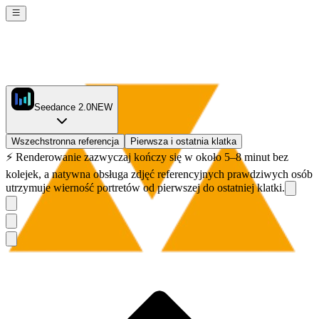
Seedance 2.0
NEW
Wszechstronna referencja
Pierwsza i ostatnia klatka
⚡
Renderowanie zazwyczaj kończy się w około 5–8 minut bez
kolejek, a natywna obsługa zdjęć referencyjnych prawdziwych osób
utrzymuje wierność portretów od pierwszej do ostatniej klatki.