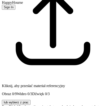
HappyHourse
Sign In
Kliknij, aby przesłać materiał referencyjny
Obraz
0
/9
Wideo
0
/3
Dźwięk
0
/3
lub wybierz z prac