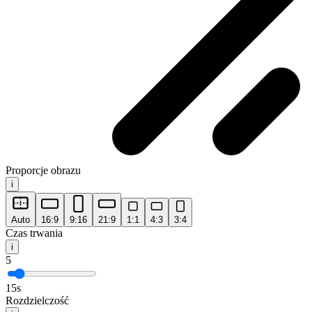
Proporcje obrazu
i
Auto
16:9
9:16
21:9
1:1
4:3
3:4
Czas trwania
i
5
15s
Rozdzielczość