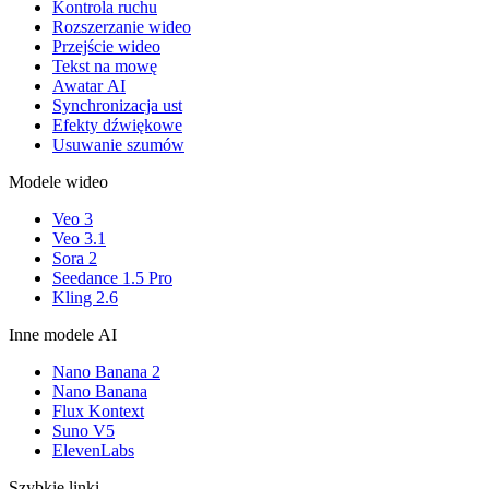
Kontrola ruchu
Rozszerzanie wideo
Przejście wideo
Tekst na mowę
Awatar AI
Synchronizacja ust
Efekty dźwiękowe
Usuwanie szumów
Modele wideo
Veo 3
Veo 3.1
Sora 2
Seedance 1.5 Pro
Kling 2.6
Inne modele AI
Nano Banana 2
Nano Banana
Flux Kontext
Suno V5
ElevenLabs
Szybkie linki