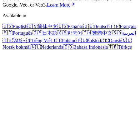
Google, Veo, or Veo3.
Learn More
Available in
🇺🇸
English
🇨🇳
简体中文
🇪🇸
Español
🇩🇪
Deutsch
🇫🇷
Français
🇵🇹
Português
🇯🇵
日本語
🇰🇷
한국어
🇹🇼
繁體中文
🇸🇦
العربية
🇹🇭
ไทย
🇻🇳
Tiếng Việt
🇮🇹
Italiano
🇵🇱
Polski
🇩🇰
Dansk
🇳🇴
Norsk bokmål
🇳🇱
Nederlands
🇮🇩
Bahasa Indonesia
🇹🇷
Türkçe