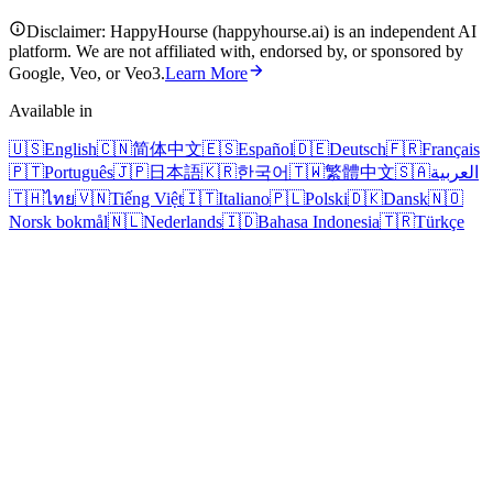
Disclaimer: HappyHourse (happyhourse.ai) is an independent AI
platform. We are not affiliated with, endorsed by, or sponsored by
Google, Veo, or Veo3.
Learn More
Available in
🇺🇸
English
🇨🇳
简体中文
🇪🇸
Español
🇩🇪
Deutsch
🇫🇷
Français
🇵🇹
Português
🇯🇵
日本語
🇰🇷
한국어
🇹🇼
繁體中文
🇸🇦
العربية
🇹🇭
ไทย
🇻🇳
Tiếng Việt
🇮🇹
Italiano
🇵🇱
Polski
🇩🇰
Dansk
🇳🇴
Norsk bokmål
🇳🇱
Nederlands
🇮🇩
Bahasa Indonesia
🇹🇷
Türkçe