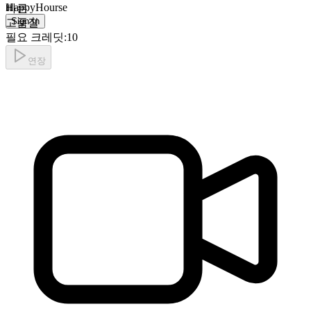
HappyHourse
빠른
Sign In
고품질
필요 크레딧:
10
연장