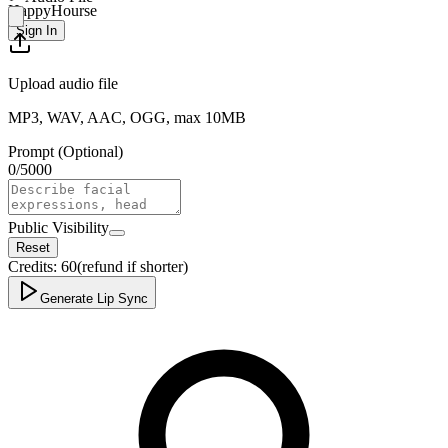
HappyHourse
Sign In
Upload audio file
MP3, WAV, AAC, OGG, max 10MB
Prompt (Optional)
0
/
5000
Public Visibility
Reset
Credits:
60
(refund if shorter)
Generate Lip Sync