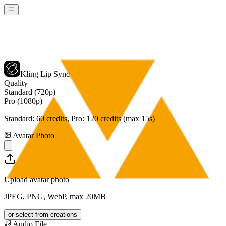
Kling Lip Sync
Quality
Standard (720p)
Pro (1080p)
Standard:
60
credits, Pro:
120
credits (max 15s)
Avatar Photo
Upload avatar photo
JPEG, PNG, WebP, max 20MB
or select from creations
Audio File