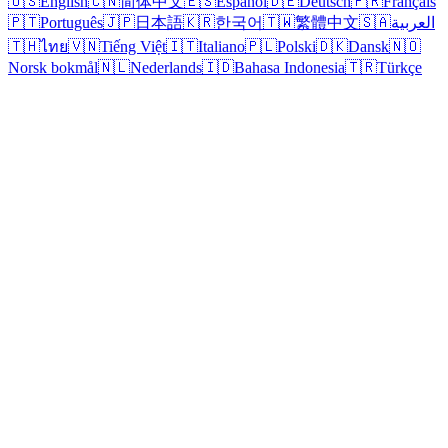
🇺🇸
English
🇨🇳
简体中文
🇪🇸
Español
🇩🇪
Deutsch
🇫🇷
Français
🇵🇹
Português
🇯🇵
日本語
🇰🇷
한국어
🇹🇼
繁體中文
🇸🇦
العربية
🇹🇭
ไทย
🇻🇳
Tiếng Việt
🇮🇹
Italiano
🇵🇱
Polski
🇩🇰
Dansk
🇳🇴
Norsk bokmål
🇳🇱
Nederlands
🇮🇩
Bahasa Indonesia
🇹🇷
Türkçe