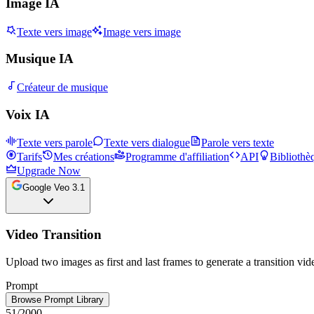
Image IA
Texte vers image
Image vers image
Musique IA
Créateur de musique
Voix IA
Texte vers parole
Texte vers dialogue
Parole vers texte
Tarifs
Mes créations
Programme d'affiliation
API
Bibliothè
Upgrade Now
Google Veo 3.1
Video Transition
Upload two images as first and last frames to generate a transition vid
Prompt
Browse Prompt Library
51
/2000