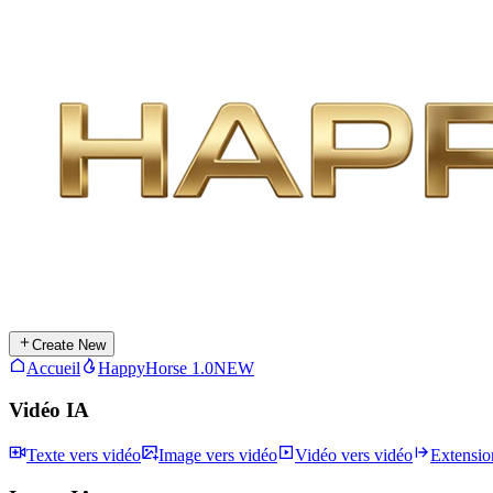
Create New
Accueil
HappyHorse 1.0
NEW
Vidéo IA
Texte vers vidéo
Image vers vidéo
Vidéo vers vidéo
Extensio