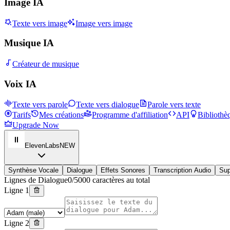
Image IA
Texte vers image
Image vers image
Musique IA
Créateur de musique
Voix IA
Texte vers parole
Texte vers dialogue
Parole vers texte
Tarifs
Mes créations
Programme d'affiliation
API
Bibliothè
Upgrade Now
ElevenLabs
NEW
Synthèse Vocale
Dialogue
Effets Sonores
Transcription Audio
Sup
Lignes de Dialogue
0/5000 caractères au total
Ligne 1
Ligne 2