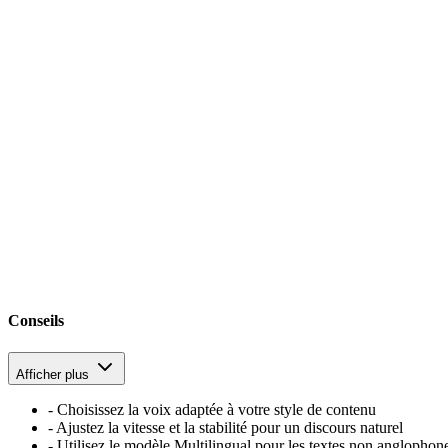
Conseils
Afficher plus
-
Choisissez la voix adaptée à votre style de contenu
-
Ajustez la vitesse et la stabilité pour un discours naturel
-
Utilisez le modèle Multilingual pour les textes non anglophon