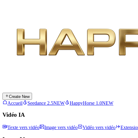
Create New
Accueil
Seedance 2.5
NEW
HappyHorse 1.0
NEW
Vidéo IA
Texte vers vidéo
Image vers vidéo
Vidéo vers vidéo
Extensio