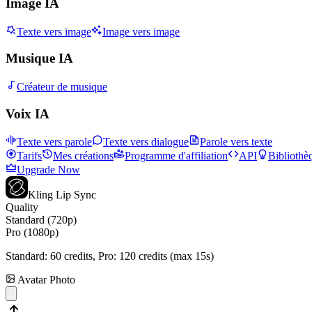
Image IA
Texte vers image
Image vers image
Musique IA
Créateur de musique
Voix IA
Texte vers parole
Texte vers dialogue
Parole vers texte
Tarifs
Mes créations
Programme d'affiliation
API
Bibliothè
Upgrade Now
Kling Lip Sync
Quality
Standard (720p)
Pro (1080p)
Standard:
60
credits, Pro:
120
credits (max 15s)
Avatar Photo