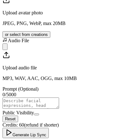
Upload avatar photo
JPEG, PNG, WebP, max 20MB
or select from creations
Audio File
Upload audio file
MP3, WAV, AAC, OGG, max 10MB
Prompt (Optional)
0
/
5000
Public Visibility
Reset
Credits:
60
(refund if shorter)
Generate Lip Sync