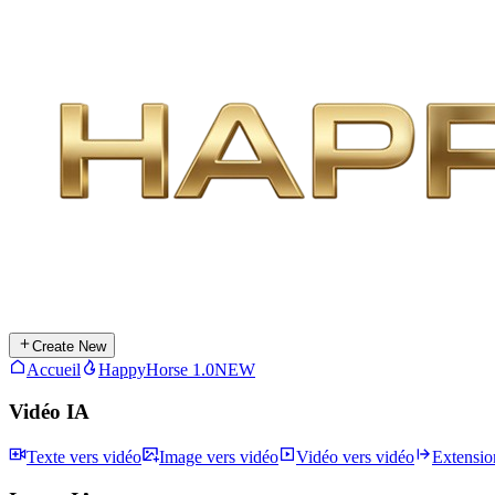
Create New
Accueil
HappyHorse 1.0
NEW
Vidéo IA
Texte vers vidéo
Image vers vidéo
Vidéo vers vidéo
Extensio