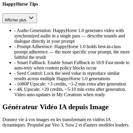
HappyHorse Tips
Afficher plus
-
Audio Generation
:
HappyHorse 1.0 generates video with
synchronized audio in a single pass — describe sounds and
dialogue directly in your prompt
-
Prompt Adherence
:
HappyHorse 1.0 holds best-in-class
prompt adherence — the more specific your prompt, the more
faithful the result
-
Smart Fallback
:
Enable Smart Fallback in 16:9 Fast mode to
auto-retry when content policy blocks occur
-
Seed Control
:
Lock the seed value to reproduce similar
results across multiple HappyHorse 1.0 generations
-
1080P Upscale
:
+3 credits, ~1-2 min extra after generation
-
4K Upscale
:
+20 credits, ~5-10 min extra after generation.
Video auto-updates in My Creations when ready
Générateur Vidéo IA depuis Image
Donnez vie à vos images en les transformant en vidéos IA
dynamiques. Propulsé par Veo 3, Sora 2 et d'autres modèles leaders.