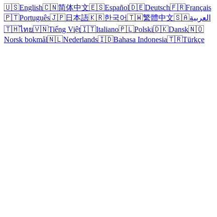
🇺🇸
English
🇨🇳
简体中文
🇪🇸
Español
🇩🇪
Deutsch
🇫🇷
Français
🇵🇹
Português
🇯🇵
日本語
🇰🇷
한국어
🇹🇼
繁體中文
🇸🇦
العربية
🇹🇭
ไทย
🇻🇳
Tiếng Việt
🇮🇹
Italiano
🇵🇱
Polski
🇩🇰
Dansk
🇳🇴
Norsk bokmål
🇳🇱
Nederlands
🇮🇩
Bahasa Indonesia
🇹🇷
Türkçe