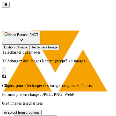
Nano Banana 2
HOT
Édition d'Image
Texte vers Image
Télécharger des Images
Téléchargez des images à éditer (jusqu'à 14 images).
Cliquez pour télécharger des images ou glissez-déposez
Formats pris en charge : JPEG, PNG, WebP
0/14 images téléchargées
or select from creations