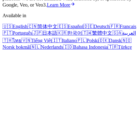
Google, Veo, or Veo3.
Learn More
Available in
🇺🇸
English
🇨🇳
简体中文
🇪🇸
Español
🇩🇪
Deutsch
🇫🇷
Français
🇵🇹
Português
🇯🇵
日本語
🇰🇷
한국어
🇹🇼
繁體中文
🇸🇦
العربية
🇹🇭
ไทย
🇻🇳
Tiếng Việt
🇮🇹
Italiano
🇵🇱
Polski
🇩🇰
Dansk
🇳🇴
Norsk bokmål
🇳🇱
Nederlands
🇮🇩
Bahasa Indonesia
🇹🇷
Türkçe