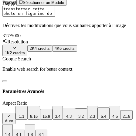
Prompt
Sélectionner un Modèle
HappyHourse
Sign In
Décrivez les modifications que vous souhaitez apporter à l'image
317
/5000
Resolution
2K
4
credits
4K
6
credits
1K
2
credits
Google Search
Enable web search for better context
Paramètres Avancés
Aspect Ratio
1:1
9:16
16:9
3:4
4:3
3:2
2:3
5:4
4:5
21:9
Auto
1:4
4:1
1:8
8:1