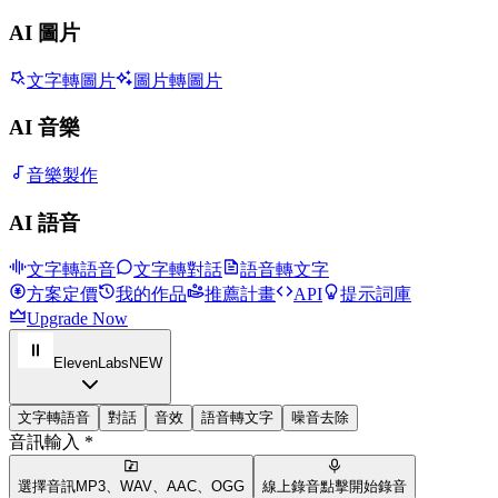
AI 圖片
文字轉圖片
圖片轉圖片
AI 音樂
音樂製作
AI 語音
文字轉語音
文字轉對話
語音轉文字
方案定價
我的作品
推薦計畫
API
提示詞庫
Upgrade Now
ElevenLabs
NEW
文字轉語音
對話
音效
語音轉文字
噪音去除
音訊輸入 *
選擇音訊
MP3、WAV、AAC、OGG
線上錄音
點擊開始錄音