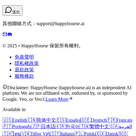
送出
其他聯絡方式：support@happyhourse.ai
© 2025 • HappyHourse 保留所有權利。
免責聲明
隱私權政策
退款政策
服務條款
Disclaimer: HappyHourse (happyhourse.ai) is an independent AI
platform. We are not affiliated with, endorsed by, or sponsored by
Google, Veo, or Veo3.
Learn More
Available in
🇺🇸
English
🇨🇳
简体中文
🇪🇸
Español
🇩🇪
Deutsch
🇫🇷
Français
🇵🇹
Português
🇯🇵
日本語
🇰🇷
한국어
🇹🇼
繁體中文
🇸🇦
العربية
🇹🇭
ไทย
🇻🇳
Tiếng Việt
🇮🇹
Italiano
🇵🇱
Polski
🇩🇰
Dansk
🇳🇴