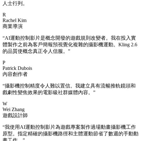
人士行列。
R
Rachel Kim
商業導演
“
AI運動控制影片是概念開發的遊戲規則改變者。我在投入實
體製作之前為客戶簡報預視覺化複雜的攝影機運動。Kling 2.6
的品質使概念真正令人信服。
”
P
Patrick Dubois
內容創作者
“
攝影機控制精度令人難以置信。我建立具有流暢推軌鏡頭和
戲劇性變焦效果的電影級社群媒體內容。
”
W
Wei Zhang
遊戲設計師
“
我使用AI運動控制影片為遊戲專案製作過場動畫攝影機工作
原型。指定精確的攝影機路徑和主體運動節省了數週的手動動
畫工作。
”