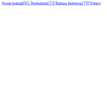
Norsk bokmål
🇳🇱
Nederlands
🇮🇩
Bahasa Indonesia
🇹🇷
Türkçe