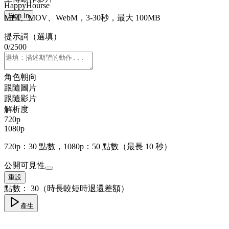
HappyHourse
Sign In
MP4、MOV、WebM，3-30秒，最大 100MB
提示詞（選填）
0
/
2500
角色朝向
跟隨圖片
跟隨影片
解析度
720p
1080p
720p：30 點數，1080p：50 點數（最長 10 秒）
公開可見性
重設
點數：
30
（時長較短時退還差額）
產生