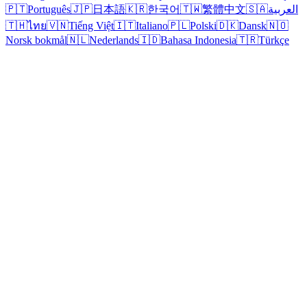
🇵🇹
Português
🇯🇵
日本語
🇰🇷
한국어
🇹🇼
繁體中文
🇸🇦
العربية
🇹🇭
ไทย
🇻🇳
Tiếng Việt
🇮🇹
Italiano
🇵🇱
Polski
🇩🇰
Dansk
🇳🇴
Norsk bokmål
🇳🇱
Nederlands
🇮🇩
Bahasa Indonesia
🇹🇷
Türkçe