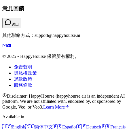
意見回饋
送出
其他聯絡方式：support@happyhourse.ai
© 2025 • HappyHourse 保留所有權利。
免責聲明
隱私權政策
退款政策
服務條款
Disclaimer: HappyHourse (happyhourse.ai) is an independent AI
platform. We are not affiliated with, endorsed by, or sponsored by
Google, Veo, or Veo3.
Learn More
Available in
🇺🇸
English
🇨🇳
简体中文
🇪🇸
Español
🇩🇪
Deutsch
🇫🇷
Français