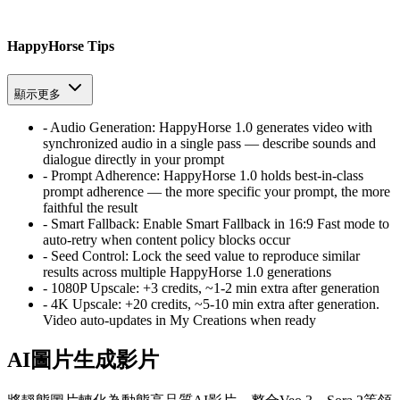
HappyHorse Tips
顯示更多
-
Audio Generation
:
HappyHorse 1.0 generates video with
synchronized audio in a single pass — describe sounds and
dialogue directly in your prompt
-
Prompt Adherence
:
HappyHorse 1.0 holds best-in-class
prompt adherence — the more specific your prompt, the more
faithful the result
-
Smart Fallback
:
Enable Smart Fallback in 16:9 Fast mode to
auto-retry when content policy blocks occur
-
Seed Control
:
Lock the seed value to reproduce similar
results across multiple HappyHorse 1.0 generations
-
1080P Upscale
:
+3 credits, ~1-2 min extra after generation
-
4K Upscale
:
+20 credits, ~5-10 min extra after generation.
Video auto-updates in My Creations when ready
AI圖片生成影片