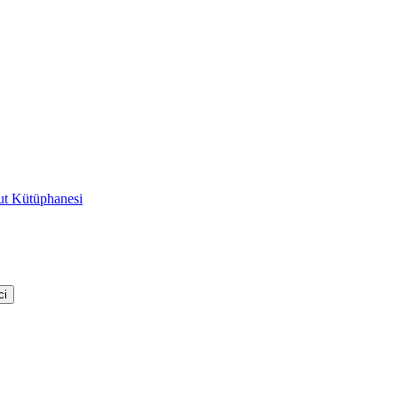
t Kütüphanesi
ci