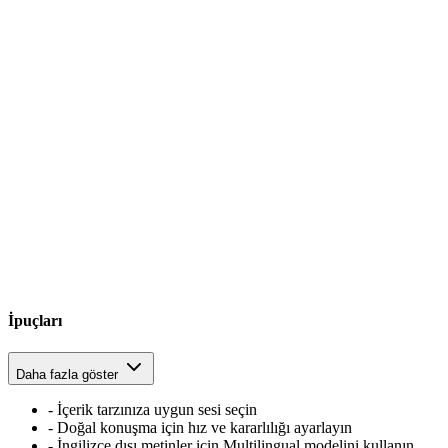
İpuçları
Daha fazla göster
-
İçerik tarzınıza uygun sesi seçin
-
Doğal konuşma için hız ve kararlılığı ayarlayın
-
İngilizce dışı metinler için Multilingual modelini kullanın