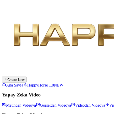
Create New
Ana Sayfa
HappyHorse 1.0
NEW
Yapay Zeka Video
Metinden Videoya
Görselden Videoya
Videodan Videoya
Vi