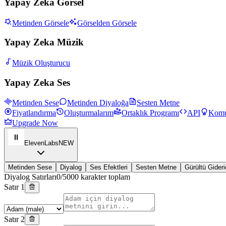
Yapay Zeka Görsel
Metinden Görsele
Görselden Görsele
Yapay Zeka Müzik
Müzik Oluşturucu
Yapay Zeka Ses
Metinden Sese
Metinden Diyaloğa
Sesten Metne
Fiyatlandırma
Oluşturmalarım
Ortaklık Programı
API
Komu
Upgrade Now
ElevenLabs
NEW
Metinden Sese
Diyalog
Ses Efektleri
Sesten Metne
Gürültü Gideri
Diyalog Satırları
0/5000 karakter toplam
Satır 1
Satır 2