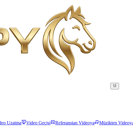
deo Uzatma
Video Geçişi
Referanstan Videoya
Müzikten Videoy