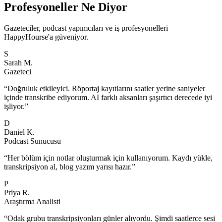
Profesyoneller Ne Diyor
Gazeteciler, podcast yapımcıları ve iş profesyonelleri
HappyHourse'a güveniyor.
S
Sarah M.
Gazeteci
“
Doğruluk etkileyici. Röportaj kayıtlarını saatler yerine saniyeler
içinde transkribe ediyorum. AI farklı aksanları şaşırtıcı derecede iyi
işliyor.
”
D
Daniel K.
Podcast Sunucusu
“
Her bölüm için notlar oluşturmak için kullanıyorum. Kaydı yükle,
transkripsiyon al, blog yazım yarısı hazır.
”
P
Priya R.
Araştırma Analisti
“
Odak grubu transkripsiyonları günler alıyordu. Şimdi saatlerce sesi