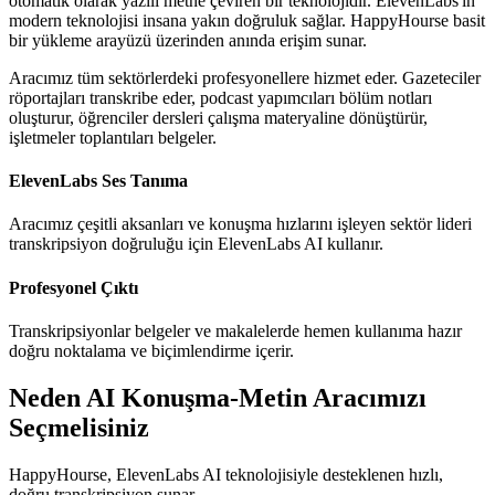
otomatik olarak yazılı metne çeviren bir teknolojidir. ElevenLabs'ın
modern teknolojisi insana yakın doğruluk sağlar. HappyHourse basit
bir yükleme arayüzü üzerinden anında erişim sunar.
Aracımız tüm sektörlerdeki profesyonellere hizmet eder. Gazeteciler
röportajları transkribe eder, podcast yapımcıları bölüm notları
oluşturur, öğrenciler dersleri çalışma materyaline dönüştürür,
işletmeler toplantıları belgeler.
ElevenLabs Ses Tanıma
Aracımız çeşitli aksanları ve konuşma hızlarını işleyen sektör lideri
transkripsiyon doğruluğu için ElevenLabs AI kullanır.
Profesyonel Çıktı
Transkripsiyonlar belgeler ve makalelerde hemen kullanıma hazır
doğru noktalama ve biçimlendirme içerir.
Neden AI Konuşma-Metin Aracımızı
Seçmelisiniz
HappyHourse, ElevenLabs AI teknolojisiyle desteklenen hızlı,
doğru transkripsiyon sunar.