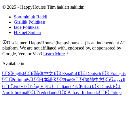
© 2025 • HappyHourse Tüm hakları saklıdır.
Sorumluluk Reddi
Gizlilik Politikası
İade Politikası
Hizmet Şartları
Disclaimer: HappyHourse (happyhourse.ai) is an independent AI
platform. We are not affiliated with, endorsed by, or sponsored by
Google, Veo, or Veo3.
Learn More
Available in
🇺🇸
English
🇨🇳
简体中文
🇪🇸
Español
🇩🇪
Deutsch
🇫🇷
Français
🇵🇹
Português
🇯🇵
日本語
🇰🇷
한국어
🇹🇼
繁體中文
🇸🇦
العربية
🇹🇭
ไทย
🇻🇳
Tiếng Việt
🇮🇹
Italiano
🇵🇱
Polski
🇩🇰
Dansk
🇳🇴
Norsk bokmål
🇳🇱
Nederlands
🇮🇩
Bahasa Indonesia
🇹🇷
Türkçe