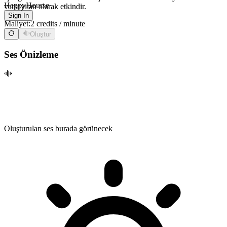
HappyHourse
varsayılan olarak etkindir.
Sign In
Maliyet:
2 credits / minute
Oluştur
Ses Önizleme
Oluşturulan ses burada görünecek