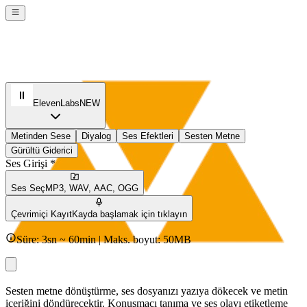
ElevenLabs
NEW
Metinden Sese
Diyalog
Ses Efektleri
Sesten Metne
Gürültü Giderici
Ses Girişi *
Ses Seç
MP3, WAV, AAC, OGG
Çevrimiçi Kayıt
Kayda başlamak için tıklayın
Süre: 3sn ~ 60min | Maks. boyut: 50MB
Sesten metne dönüştürme, ses dosyanızı yazıya dökecek ve metin
içeriğini döndürecektir. Konuşmacı tanıma ve ses olayı etiketleme