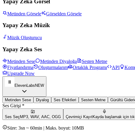
Yapay Zeka Görsel
Metinden Görsele
Görselden Görsele
Yapay Zeka Müzik
Müzik Oluşturucu
Yapay Zeka Ses
Metinden Sese
Metinden Diyaloğa
Sesten Metne
Fiyatlandırma
Oluşturmalarım
Ortaklık Programı
API
Komu
Upgrade Now
ElevenLabs
NEW
Metinden Sese
Diyalog
Ses Efektleri
Sesten Metne
Gürültü Gideri
Ses Girişi *
Ses Seç
MP3, WAV, AAC, OGG
Çevrimiçi Kayıt
Kayda başlamak için tık
Süre: 3sn ~ 60min | Maks. boyut: 10MB