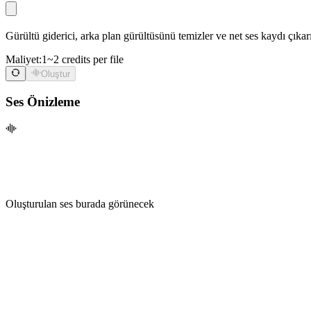
Gürültü giderici, arka plan gürültüsünü temizler ve net ses kaydı çıka
Maliyet:
1~2 credits per file
Oluştur
Ses Önizleme
Oluşturulan ses burada görünecek