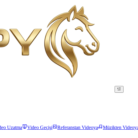
deo Uzatma
Video Geçişi
Referanstan Videoya
Müzikten Videoy