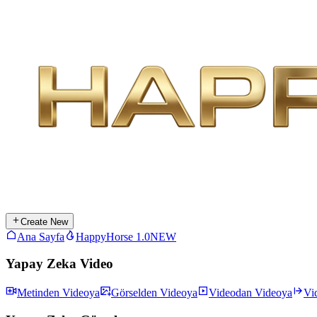
Create New
Ana Sayfa
HappyHorse 1.0
NEW
Yapay Zeka Video
Metinden Videoya
Görselden Videoya
Videodan Videoya
Vi