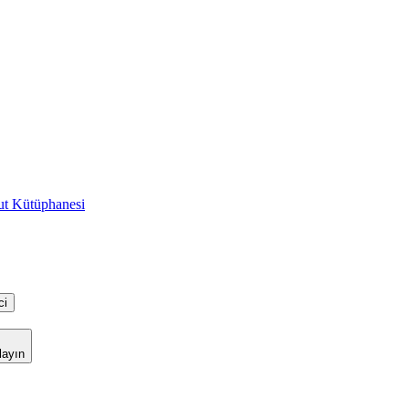
t Kütüphanesi
ci
layın