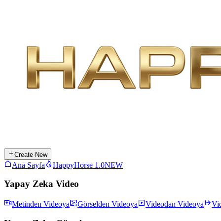
Create New
Ana Sayfa
HappyHorse 1.0
NEW
Yapay Zeka Video
Metinden Videoya
Görselden Videoya
Videodan Videoya
Vi