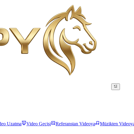
deo Uzatma
Video Geçişi
Referanstan Videoya
Müzikten Videoy