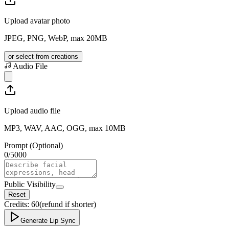
Upload avatar photo
JPEG, PNG, WebP, max 20MB
or select from creations
Audio File
Upload audio file
MP3, WAV, AAC, OGG, max 10MB
Prompt (Optional)
0
/
5000
Public Visibility
Reset
Credits:
60
(refund if shorter)
Generate Lip Sync