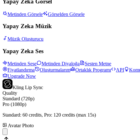
Yapay Zeka Görsel
Metinden Görsele
Görselden Görsele
Yapay Zeka Müzik
Müzik Oluşturucu
Yapay Zeka Ses
Metinden Sese
Metinden Diyaloğa
Sesten Metne
Fiyatlandırma
Oluşturmalarım
Ortaklık Programı
API
Komu
Upgrade Now
Kling Lip Sync
Quality
Standard (720p)
Pro (1080p)
Standard:
60
credits, Pro:
120
credits (max 15s)
Avatar Photo