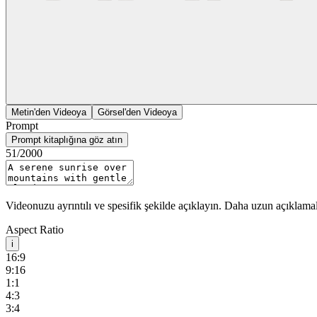
Metin'den Videoya
Görsel'den Videoya
Prompt
Prompt kitaplığına göz atın
51
/2000
Videonuzu ayrıntılı ve spesifik şekilde açıklayın. Daha uzun açıklamala
Aspect Ratio
i
16:9
9:16
1:1
4:3
3:4