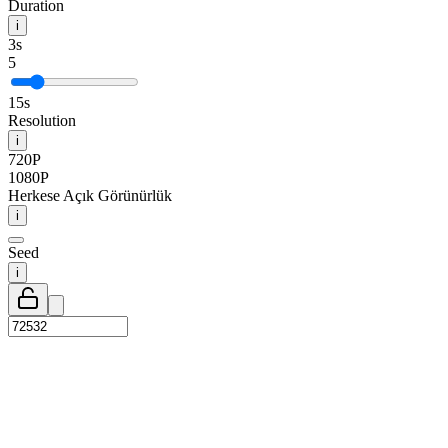
Duration
i
3s
5
15s
Resolution
i
720P
1080P
Herkese Açık Görünürlük
i
Seed
i