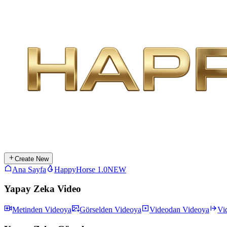
Create New
Ana Sayfa
HappyHorse 1.0
NEW
Yapay Zeka Video
Metinden Videoya
Görselden Videoya
Videodan Videoya
Vi