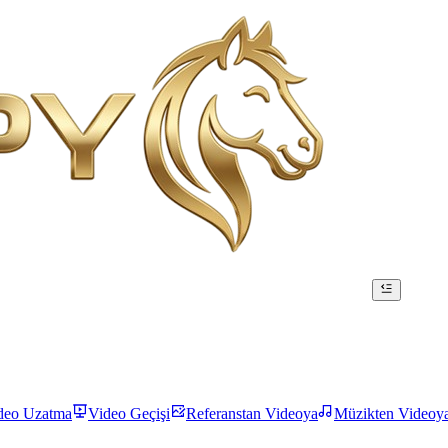
deo Uzatma
Video Geçişi
Referanstan Videoya
Müzikten Videoy