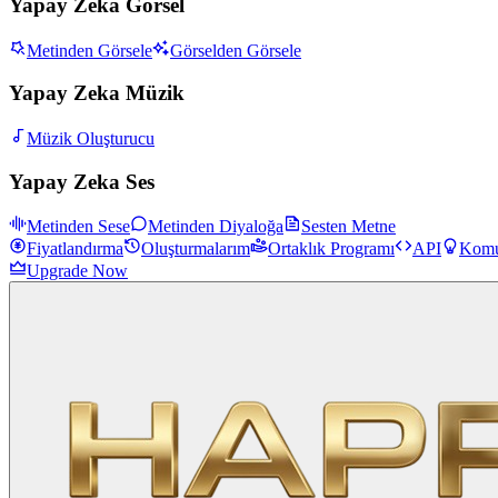
Yapay Zeka Görsel
Metinden Görsele
Görselden Görsele
Yapay Zeka Müzik
Müzik Oluşturucu
Yapay Zeka Ses
Metinden Sese
Metinden Diyaloğa
Sesten Metne
Fiyatlandırma
Oluşturmalarım
Ortaklık Programı
API
Komu
Upgrade Now