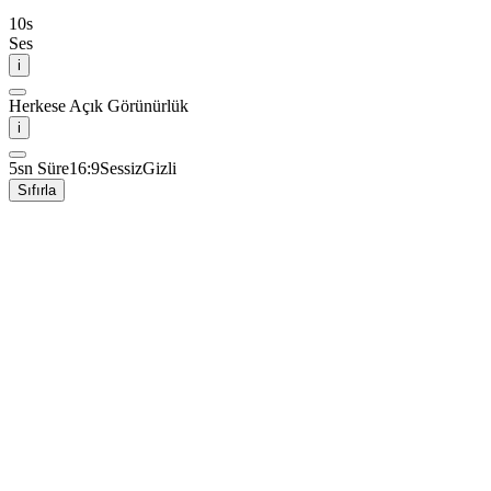
10
s
Ses
i
Herkese Açık Görünürlük
i
5sn Süre
16:9
Sessiz
Gizli
Sıfırla