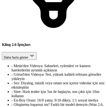
Kling 2.6 İpuçları
Daha fazla göster
-
Metin'den Videoya
:
Sahneleri, eylemleri ve kamera
hareketlerini ayrıntılı açıklayın
-
Görsel'den Videoya
:
Net, yüksek kaliteli referans görseller
yükleyin
-
Ses
:
Diyalog, müzik veya ortam sesi içeren videolar için sesi
etkinleştirin
-
Süre
:
Hızlı testler için 5sn ile başlayın, son çıktı için 10sn
kullanın
-
En-Boy Oranı
:
16:9 yatay, 9:16 dikey, 1:1 sosyal medya
-
Oluşturma başarısız mı? Farklı bir model deneyin (Wan 2.6,