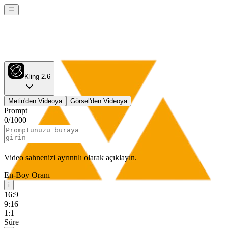
Kling 2.6
Metin'den Videoya
Görsel'den Videoya
Prompt
0
/
1000
Video sahnenizi ayrıntılı olarak açıklayın.
En-Boy Oranı
i
16:9
9:16
1:1
Süre