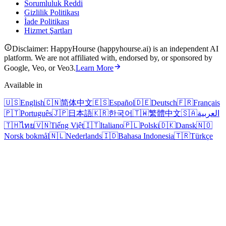
Sorumluluk Reddi
Gizlilik Politikası
İade Politikası
Hizmet Şartları
Disclaimer: HappyHourse (happyhourse.ai) is an independent AI
platform. We are not affiliated with, endorsed by, or sponsored by
Google, Veo, or Veo3.
Learn More
Available in
🇺🇸
English
🇨🇳
简体中文
🇪🇸
Español
🇩🇪
Deutsch
🇫🇷
Français
🇵🇹
Português
🇯🇵
日本語
🇰🇷
한국어
🇹🇼
繁體中文
🇸🇦
العربية
🇹🇭
ไทย
🇻🇳
Tiếng Việt
🇮🇹
Italiano
🇵🇱
Polski
🇩🇰
Dansk
🇳🇴
Norsk bokmål
🇳🇱
Nederlands
🇮🇩
Bahasa Indonesia
🇹🇷
Türkçe