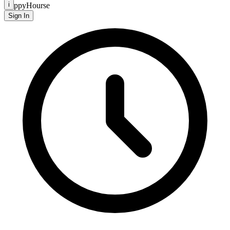
i
HappyHourse
Sign In