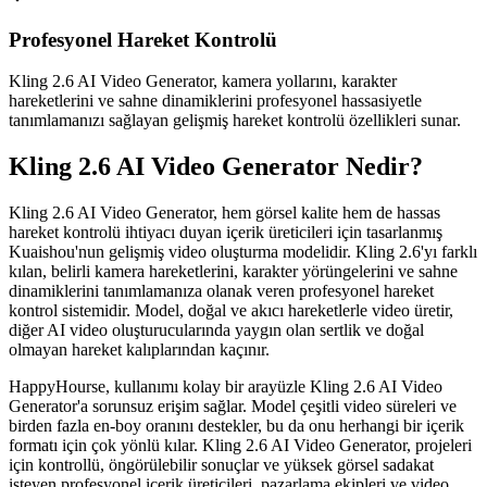
Profesyonel Hareket Kontrolü
Kling 2.6 AI Video Generator, kamera yollarını, karakter
hareketlerini ve sahne dinamiklerini profesyonel hassasiyetle
tanımlamanızı sağlayan gelişmiş hareket kontrolü özellikleri sunar.
Kling 2.6 AI Video Generator Nedir?
Kling 2.6 AI Video Generator, hem görsel kalite hem de hassas
hareket kontrolü ihtiyacı duyan içerik üreticileri için tasarlanmış
Kuaishou'nun gelişmiş video oluşturma modelidir. Kling 2.6'yı farklı
kılan, belirli kamera hareketlerini, karakter yörüngelerini ve sahne
dinamiklerini tanımlamanıza olanak veren profesyonel hareket
kontrol sistemidir. Model, doğal ve akıcı hareketlerle video üretir,
diğer AI video oluşturucularında yaygın olan sertlik ve doğal
olmayan hareket kalıplarından kaçınır.
HappyHourse, kullanımı kolay bir arayüzle Kling 2.6 AI Video
Generator'a sorunsuz erişim sağlar. Model çeşitli video süreleri ve
birden fazla en-boy oranını destekler, bu da onu herhangi bir içerik
formatı için çok yönlü kılar. Kling 2.6 AI Video Generator, projeleri
için kontrollü, öngörülebilir sonuçlar ve yüksek görsel sadakat
isteyen profesyonel içerik üreticileri, pazarlama ekipleri ve video