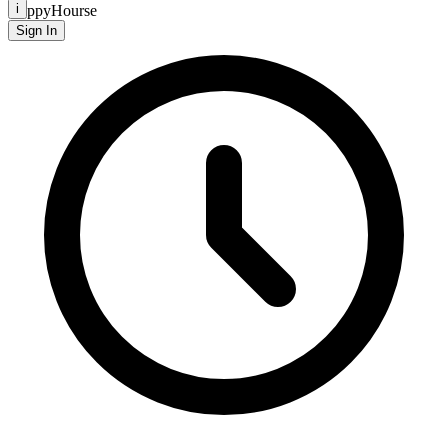
i
HappyHourse
Sign In