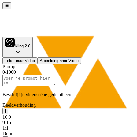
Kling 2.6
Tekst naar Video
Afbeelding naar Video
Prompt
0
/
1000
Beschrijf je videoscène gedetailleerd.
Beeldverhouding
i
16:9
9:16
1:1
Duur