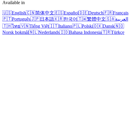
Available in
🇺🇸
English
🇨🇳
简体中文
🇪🇸
Español
🇩🇪
Deutsch
🇫🇷
Français
🇵🇹
Português
🇯🇵
日本語
🇰🇷
한국어
🇹🇼
繁體中文
🇸🇦
العربية
🇹🇭
ไทย
🇻🇳
Tiếng Việt
🇮🇹
Italiano
🇵🇱
Polski
🇩🇰
Dansk
🇳🇴
Norsk bokmål
🇳🇱
Nederlands
🇮🇩
Bahasa Indonesia
🇹🇷
Türkçe