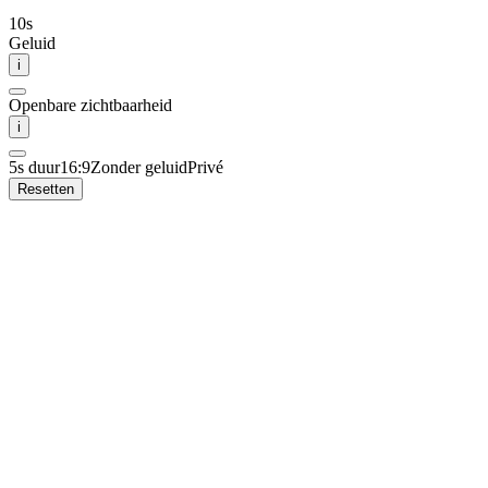
10
s
Geluid
i
Openbare zichtbaarheid
i
5s duur
16:9
Zonder geluid
Privé
Resetten