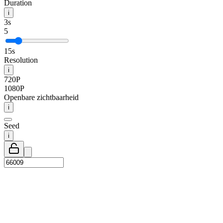
Duration
i
3s
5
15s
Resolution
i
720P
1080P
Openbare zichtbaarheid
i
Seed
i