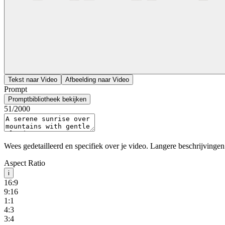
Tekst naar Video
Afbeelding naar Video
Prompt
Promptbibliotheek bekijken
51
/2000
Wees gedetailleerd en specifiek over je video. Langere beschrijvinge
Aspect Ratio
i
16:9
9:16
1:1
4:3
3:4