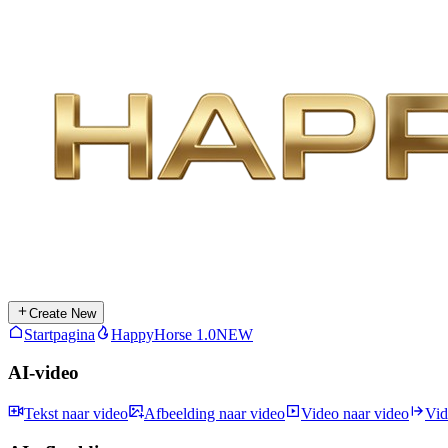
Create New
Startpagina
HappyHorse 1.0
NEW
AI-video
Tekst naar video
Afbeelding naar video
Video naar video
Vid