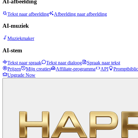
AI-afbeelding
Tekst naar afbeelding
Afbeelding naar afbeelding
AI-muziek
Muziekmaker
AI-stem
Tekst naar spraak
Tekst naar dialoog
Spraak naar tekst
Prijzen
Mijn creaties
Affiliate-programma
API
Promptbibli
Upgrade Now