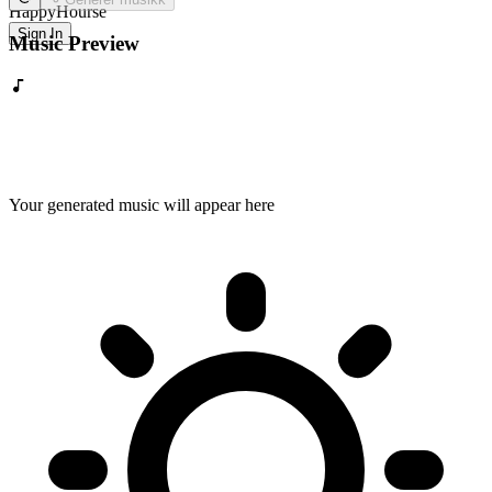
HappyHourse
Sign In
Music Preview
Your generated music will appear here