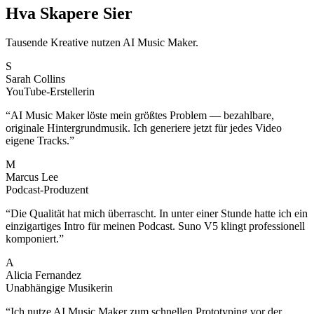
Hva Skapere Sier
Tausende Kreative nutzen AI Music Maker.
S
Sarah Collins
YouTube-Erstellerin
“
AI Music Maker löste mein größtes Problem — bezahlbare,
originale Hintergrundmusik. Ich generiere jetzt für jedes Video
eigene Tracks.
”
M
Marcus Lee
Podcast-Produzent
“
Die Qualität hat mich überrascht. In unter einer Stunde hatte ich ein
einzigartiges Intro für meinen Podcast. Suno V5 klingt professionell
komponiert.
”
A
Alicia Fernandez
Unabhängige Musikerin
“
Ich nutze AI Music Maker zum schnellen Prototyping vor der