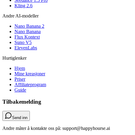
Seedance 1.5 Pro
Kling 2.6
Andre AI-modeller
Nano Banana 2
Nano Banana
Flux Kontext
Suno V5
ElevenLabs
Hurtiglenker
Hjem
Mine kreasjoner
Priser
Affiliateprogram
Guide
Tilbakemelding
Send inn
Andre måter å kontakte oss på: support@happyhourse.ai