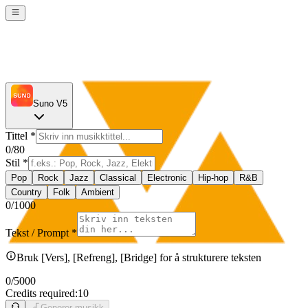
Suno V5
Tittel
*
0
/80
Stil
*
Pop
Rock
Jazz
Classical
Electronic
Hip-hop
R&B
Country
Folk
Ambient
0
/1000
Tekst / Prompt
*
Bruk [Vers], [Refreng], [Bridge] for å strukturere teksten
0
/5000
Credits required:
10
Generer musikk