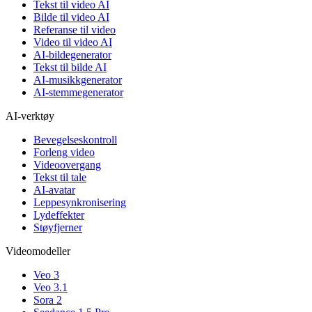
Tekst til video AI
Bilde til video AI
Referanse til video
Video til video AI
AI-bildegenerator
Tekst til bilde AI
AI-musikkgenerator
AI-stemmegenerator
AI-verktøy
Bevegelseskontroll
Forleng video
Videoovergang
Tekst til tale
AI-avatar
Leppesynkronisering
Lydeffekter
Støyfjerner
Videomodeller
Veo 3
Veo 3.1
Sora 2