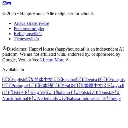
© 2025 • HappyHourse Alle rettigheter forbeholdt.
Ansvarsfraskrivelse
Personvernregler
Refusjonsvilkår
Tjenestevilkår
Disclaimer: HappyHourse (happyhourse.ai) is an independent AI
platform. We are not affiliated with, endorsed by, or sponsored by
Google, Veo, or Veo3.
Learn More
Available in
🇺🇸
English
🇨🇳
简体中文
🇪🇸
Español
🇩🇪
Deutsch
🇫🇷
Français
🇵🇹
Português
🇯🇵
日本語
🇰🇷
한국어
🇹🇼
繁體中文
🇸🇦
العربية
🇹🇭
ไทย
🇻🇳
Tiếng Việt
🇮🇹
Italiano
🇵🇱
Polski
🇩🇰
Dansk
🇳🇴
Norsk bokmål
🇳🇱
Nederlands
🇮🇩
Bahasa Indonesia
🇹🇷
Türkçe