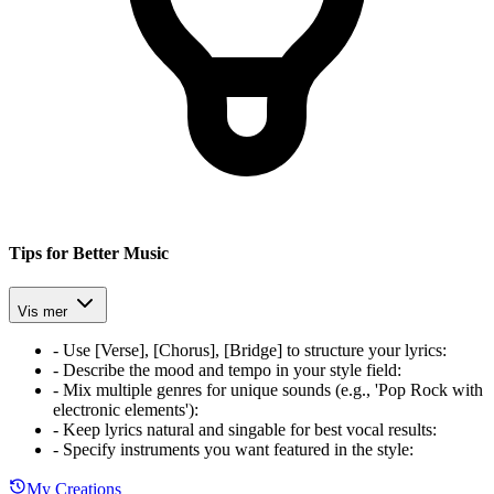
Tips for Better Music
Vis mer
-
Use [Verse], [Chorus], [Bridge] to structure your lyrics
:
-
Describe the mood and tempo in your style field
:
-
Mix multiple genres for unique sounds (e.g., 'Pop Rock with
electronic elements')
:
-
Keep lyrics natural and singable for best vocal results
:
-
Specify instruments you want featured in the style
:
My Creations