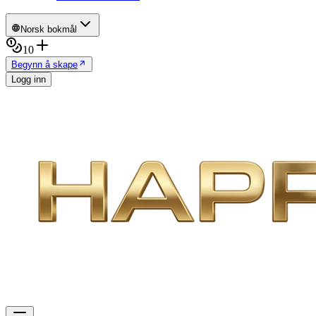
Norsk bokmål
10
Begynn å skape
Logg inn