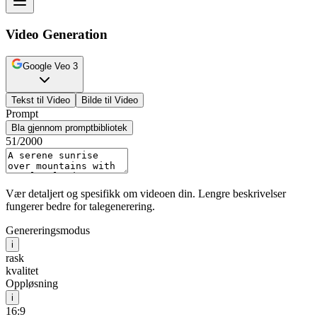
Video Generation
Google Veo 3
Tekst til Video
Bilde til Video
Prompt
Bla gjennom promptbibliotek
51
/2000
Vær detaljert og spesifikk om videoen din. Lengre beskrivelser
fungerer bedre for talegenerering.
Genereringsmodus
i
rask
kvalitet
Oppløsning
i
16:9