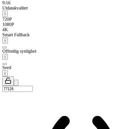
9:16
Utdatakvalitet
i
720P
1080P
4K
Smart Fallback
i
Offentlig synlighet
i
Seed
i