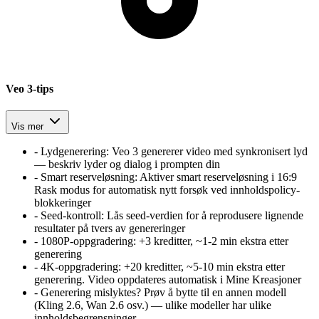
Veo 3-tips
Vis mer
-
Lydgenerering
:
Veo 3 genererer video med synkronisert lyd
— beskriv lyder og dialog i prompten din
-
Smart reserveløsning
:
Aktiver smart reserveløsning i 16:9
Rask modus for automatisk nytt forsøk ved innholdspolicy-
blokkeringer
-
Seed-kontroll
:
Lås seed-verdien for å reprodusere lignende
resultater på tvers av genereringer
-
1080P-oppgradering
:
+3 kreditter, ~1-2 min ekstra etter
generering
-
4K-oppgradering
:
+20 kreditter, ~5-10 min ekstra etter
generering. Video oppdateres automatisk i Mine Kreasjoner
-
Generering mislyktes? Prøv å bytte til en annen modell
(Kling 2.6, Wan 2.6 osv.) — ulike modeller har ulike
innholdsbegrensninger