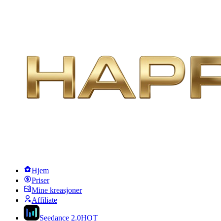
Hjem
Priser
Mine kreasjoner
Affiliate
Seedance 2.0
HOT