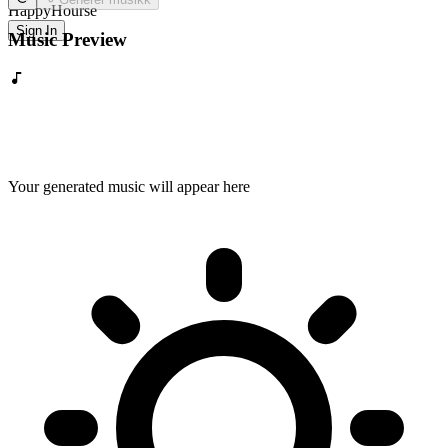
HappyHourse
Sign In
Music Preview
Your generated music will appear here