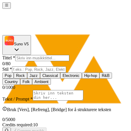
Suno V5
Tittel
*
0
/80
Stil
*
Pop
Rock
Jazz
Classical
Electronic
Hip-hop
R&B
Country
Folk
Ambient
0
/1000
Tekst / Prompt
*
Bruk [Vers], [Refreng], [Bridge] for å strukturere teksten
0
/5000
Credits required:
10
Generer musikk