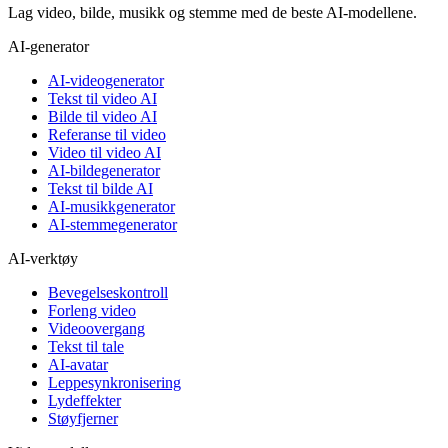
Lag video, bilde, musikk og stemme med de beste AI-modellene.
AI-generator
AI-videogenerator
Tekst til video AI
Bilde til video AI
Referanse til video
Video til video AI
AI-bildegenerator
Tekst til bilde AI
AI-musikkgenerator
AI-stemmegenerator
AI-verktøy
Bevegelseskontroll
Forleng video
Videoovergang
Tekst til tale
AI-avatar
Leppesynkronisering
Lydeffekter
Støyfjerner