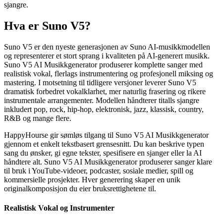
sjangre.
Hva er Suno V5?
Suno V5 er den nyeste generasjonen av Suno AI-musikkmodellen
og representerer et stort sprang i kvaliteten på AI-generert musikk.
Suno V5 AI Musikkgenerator produserer komplette sanger med
realistisk vokal, flerlags instrumentering og profesjonell miksing og
mastering. I motsetning til tidligere versjoner leverer Suno V5
dramatisk forbedret vokalklarhet, mer naturlig frasering og rikere
instrumentale arrangementer. Modellen håndterer titalls sjangre
inkludert pop, rock, hip-hop, elektronisk, jazz, klassisk, country,
R&B og mange flere.
HappyHourse gir sømløs tilgang til Suno V5 AI Musikkgenerator
gjennom et enkelt tekstbasert grensesnitt. Du kan beskrive typen
sang du ønsker, gi egne tekster, spesifisere en sjanger eller la AI
håndtere alt. Suno V5 AI Musikkgenerator produserer sanger klare
til bruk i YouTube-videoer, podcaster, sosiale medier, spill og
kommersielle prosjekter. Hver generering skaper en unik
originalkomposisjon du eier bruksrettighetene til.
Realistisk Vokal og Instrumenter