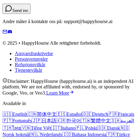
Send inn
Andre måter å kontakte oss på: support@happyhourse.ai
© 2025 • HappyHourse Alle rettigheter forbeholdt.
Ansvarsfraskrivelse
Personvernregler
Refusjonsvilkår
Tjenestevilkår
Disclaimer: HappyHourse (happyhourse.ai) is an independent AI
platform. We are not affiliated with, endorsed by, or sponsored by
Google, Veo, or Veo3.
Learn More
Available in
🇺🇸
English
🇨🇳
简体中文
🇪🇸
Español
🇩🇪
Deutsch
🇫🇷
Français
🇵🇹
Português
🇯🇵
日本語
🇰🇷
한국어
🇹🇼
繁體中文
🇸🇦
العربية
🇹🇭
ไทย
🇻🇳
Tiếng Việt
🇮🇹
Italiano
🇵🇱
Polski
🇩🇰
Dansk
🇳🇴
Norsk bokmål
🇳🇱
Nederlands
🇮🇩
Bahasa Indonesia
🇹🇷
Türkçe