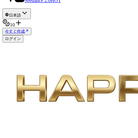
Seedance 2.0
HOT
日本語
10
今すぐ作成
ログイン