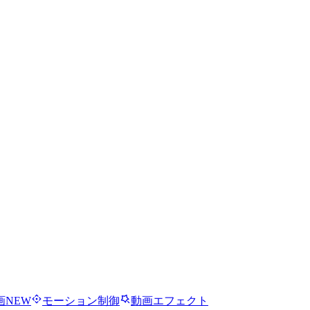
画
NEW
モーション制御
動画エフェクト