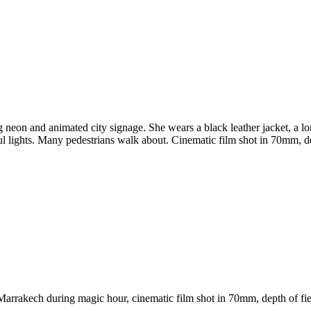
eon and animated city signage. She wears a black leather jacket, a lon
rful lights. Many pedestrians walk about. Cinematic film shot in 70mm, de
arrakech during magic hour, cinematic film shot in 70mm, depth of fiel