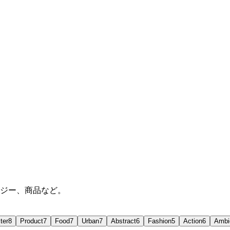
タジー、商品など。
ter
8
Product
7
Food
7
Urban
7
Abstract
6
Fashion
5
Action
6
Ambi