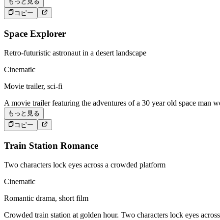
もっと見る
コピー
Space Explorer
Retro-futuristic astronaut in a desert landscape
Cinematic
Movie trailer, sci-fi
A movie trailer featuring the adventures of a 30 year old space man we
もっと見る
コピー
Train Station Romance
Two characters lock eyes across a crowded platform
Cinematic
Romantic drama, short film
Crowded train station at golden hour. Two characters lock eyes acros