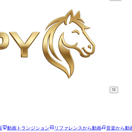
長
動画トランジション
リファレンスから動画
音楽から動