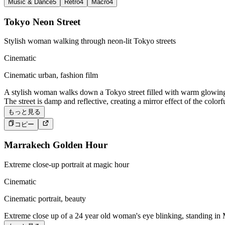
Music & Dance
5
Retro
4
Macro
4
Tokyo Neon Street
Stylish woman walking through neon-lit Tokyo streets
Cinematic
Cinematic urban, fashion film
A stylish woman walks down a Tokyo street filled with warm glowing n
The street is damp and reflective, creating a mirror effect of the colo
もっと見る
コピー
Marrakech Golden Hour
Extreme close-up portrait at magic hour
Cinematic
Cinematic portrait, beauty
Extreme close up of a 24 year old woman's eye blinking, standing in M