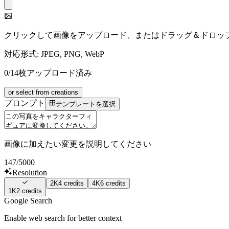
クリックして画像をアップロード、またはドラッグ＆ドロッ
対応形式: JPEG, PNG, WebP
0/14枚アップロード済み
or select from creations
プロンプト
テンプレートを選択
画像に加えたい変更を説明してください
147
/5000
Resolution
2K
4
credits
4K
6
credits
1K
2
credits
Google Search
Enable web search for better context