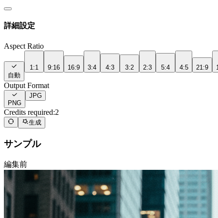
詳細設定
Aspect Ratio
1:1
9:16
16:9
3:4
4:3
3:2
2:3
5:4
4:5
21:9
自動
Output Format
JPG
PNG
Credits required:
2
生成
サンプル
編集前