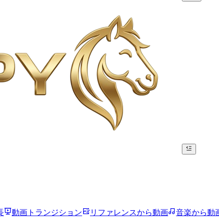
長
動画トランジション
リファレンスから動画
音楽から動