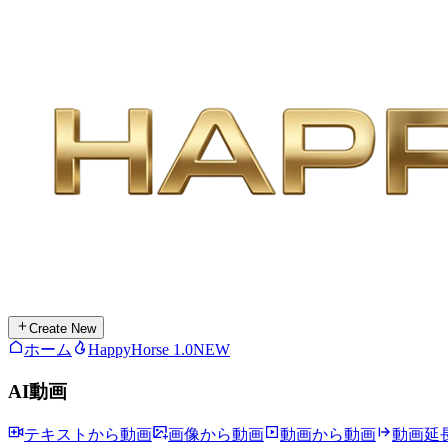
Create New
ホーム
HappyHorse 1.0
NEW
AI動画
テキストから動画
画像から動画
動画から動画
動画延