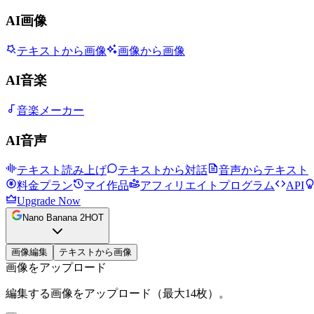
AI画像
テキストから画像
画像から画像
AI音楽
音楽メーカー
AI音声
テキスト読み上げ
テキストから対話
音声からテキスト
料金プラン
マイ作品
アフィリエイトプログラム
API
Upgrade Now
Nano Banana 2
HOT
画像編集
テキストから画像
画像をアップロード
編集する画像をアップロード（最大14枚）。