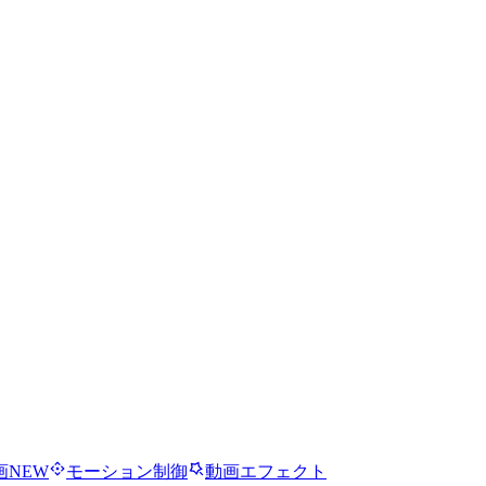
画
NEW
モーション制御
動画エフェクト