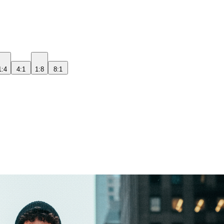
1:4
4:1
1:8
8:1