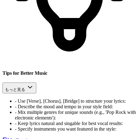
Tips for Better Music
もっと見る
-
Use [Verse], [Chorus], [Bridge] to structure your lyrics
:
-
Describe the mood and tempo in your style field
:
-
Mix multiple genres for unique sounds (e.g., 'Pop Rock with
electronic elements')
:
-
Keep lyrics natural and singable for best vocal results
:
-
Specify instruments you want featured in the style
: