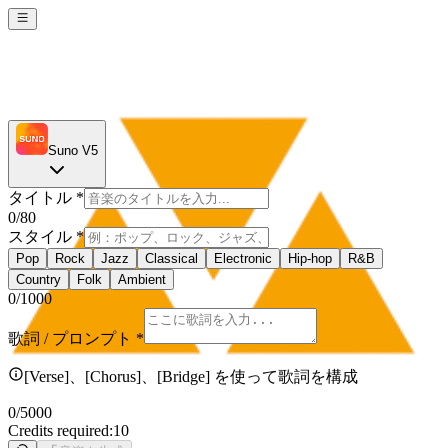
Suno V5
タイトル
*
0
/80
スタイル
*
Pop
Rock
Jazz
Classical
Electronic
Hip-hop
R&B
Country
Folk
Ambient
0
/1000
歌詞 / プロンプト
*
[Verse]、[Chorus]、[Bridge] を使って歌詞を構成
0
/5000
Credits required:
10