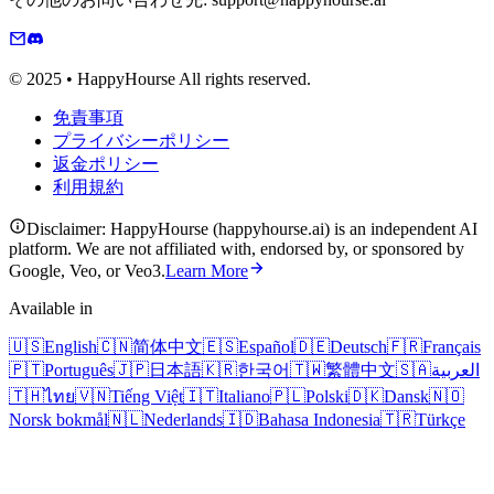
© 2025 • HappyHourse All rights reserved.
免責事項
プライバシーポリシー
返金ポリシー
利用規約
Disclaimer: HappyHourse (happyhourse.ai) is an independent AI
platform. We are not affiliated with, endorsed by, or sponsored by
Google, Veo, or Veo3.
Learn More
Available in
🇺🇸
English
🇨🇳
简体中文
🇪🇸
Español
🇩🇪
Deutsch
🇫🇷
Français
🇵🇹
Português
🇯🇵
日本語
🇰🇷
한국어
🇹🇼
繁體中文
🇸🇦
العربية
🇹🇭
ไทย
🇻🇳
Tiếng Việt
🇮🇹
Italiano
🇵🇱
Polski
🇩🇰
Dansk
🇳🇴
Norsk bokmål
🇳🇱
Nederlands
🇮🇩
Bahasa Indonesia
🇹🇷
Türkçe