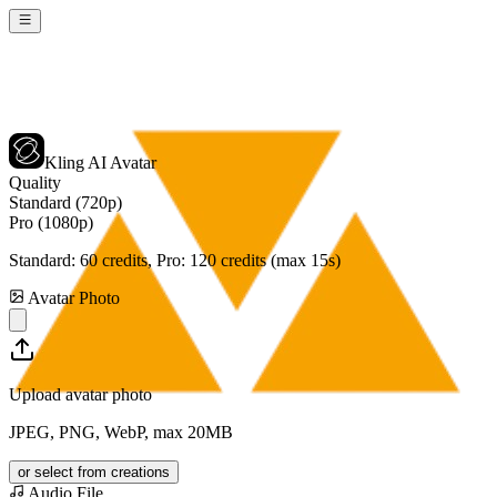
Kling AI Avatar
Quality
Standard (720p)
Pro (1080p)
Standard:
60
credits, Pro:
120
credits (max 15s)
Avatar Photo
Upload avatar photo
JPEG, PNG, WebP, max 20MB
or select from creations
Audio File