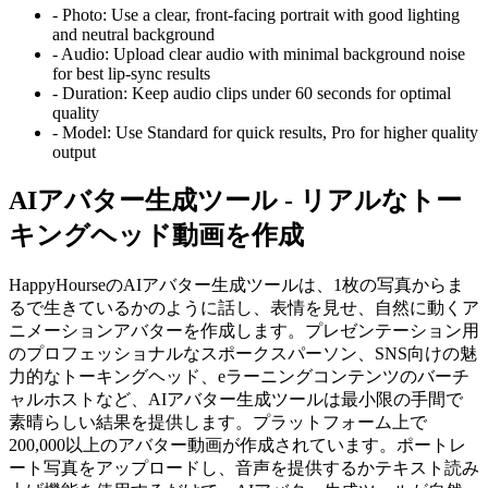
-
Photo:
Use a clear, front-facing portrait with good lighting
and neutral background
-
Audio:
Upload clear audio with minimal background noise
for best lip-sync results
-
Duration:
Keep audio clips under 60 seconds for optimal
quality
-
Model:
Use Standard for quick results, Pro for higher quality
output
AIアバター生成ツール - リアルなトー
キングヘッド動画を作成
HappyHourseのAIアバター生成ツールは、1枚の写真からま
るで生きているかのように話し、表情を見せ、自然に動くア
ニメーションアバターを作成します。プレゼンテーション用
のプロフェッショナルなスポークスパーソン、SNS向けの魅
力的なトーキングヘッド、eラーニングコンテンツのバーチ
ャルホストなど、AIアバター生成ツールは最小限の手間で
素晴らしい結果を提供します。プラットフォーム上で
200,000以上のアバター動画が作成されています。ポートレ
ート写真をアップロードし、音声を提供するかテキスト読み