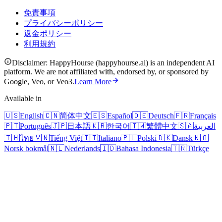
免責事項
プライバシーポリシー
返金ポリシー
利用規約
Disclaimer: HappyHourse (happyhourse.ai) is an independent AI
platform. We are not affiliated with, endorsed by, or sponsored by
Google, Veo, or Veo3.
Learn More
Available in
🇺🇸
English
🇨🇳
简体中文
🇪🇸
Español
🇩🇪
Deutsch
🇫🇷
Français
🇵🇹
Português
🇯🇵
日本語
🇰🇷
한국어
🇹🇼
繁體中文
🇸🇦
العربية
🇹🇭
ไทย
🇻🇳
Tiếng Việt
🇮🇹
Italiano
🇵🇱
Polski
🇩🇰
Dansk
🇳🇴
Norsk bokmål
🇳🇱
Nederlands
🇮🇩
Bahasa Indonesia
🇹🇷
Türkçe