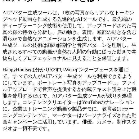
AIアバター生成ツールは、1枚の写真からリアルなトーキン
グヘッド動画を作成する先進的なAIツールです。最先端の
ディープラーニング技術を使用して、アップロードされた写
真の顔の特徴を分析し、唇の動き、表情、頭部の動きを含む
滑らかで自然なアニメーションを生成します。AIアバター
生成ツールの技術は顔の解剖学と音声パターンを理解し、生
成されるすべての動画が自然な人間の行動に従った動きで本
物らしくプロフェッショナルに見えることを保証します。
HappyHourseは分かりやすいWebインターフェースを通じ
て、すべての人がAIアバター生成ツールを利用できるよう
にしています。ポートレート写真をアップロードし、ファイ
ルアップロードで音声を提供するか内蔵テキスト読み上げ機
能を使用するだけで、AIアバター生成ツールが残りを処理
します。コンテンツクリエイターはYouTubeのナレーション
に、企業はトレーニング動画や製品デモに、教育者はeラー
ニングコンテンツに、マーケターはパーソナライズされた動
画キャンペーンに活用しています。俳優、カメラ、制作スタ
ジオは一切不要です。