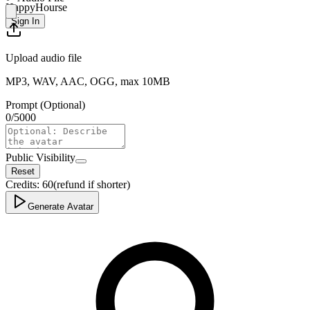
HappyHourse
Sign In
Upload audio file
MP3, WAV, AAC, OGG, max 10MB
Prompt (Optional)
0
/
5000
Public Visibility
Reset
Credits:
60
(refund if shorter)
Generate Avatar