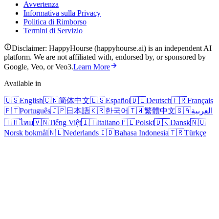
Avvertenza
Informativa sulla Privacy
Politica di Rimborso
Termini di Servizio
Disclaimer: HappyHourse (happyhourse.ai) is an independent AI
platform. We are not affiliated with, endorsed by, or sponsored by
Google, Veo, or Veo3.
Learn More
Available in
🇺🇸
English
🇨🇳
简体中文
🇪🇸
Español
🇩🇪
Deutsch
🇫🇷
Français
🇵🇹
Português
🇯🇵
日本語
🇰🇷
한국어
🇹🇼
繁體中文
🇸🇦
العربية
🇹🇭
ไทย
🇻🇳
Tiếng Việt
🇮🇹
Italiano
🇵🇱
Polski
🇩🇰
Dansk
🇳🇴
Norsk bokmål
🇳🇱
Nederlands
🇮🇩
Bahasa Indonesia
🇹🇷
Türkçe