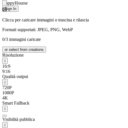
HappyHourse
Sign In
Clicca per caricare immagini o trascina e rilascia
Formati supportati: JPEG, PNG, WebP
0/3 immagini caricate
or select from creations
Risoluzione
i
16:9
9:16
Qualità output
i
720P
1080P
4K
Smart Fallback
i
Visibilità pubblica
i