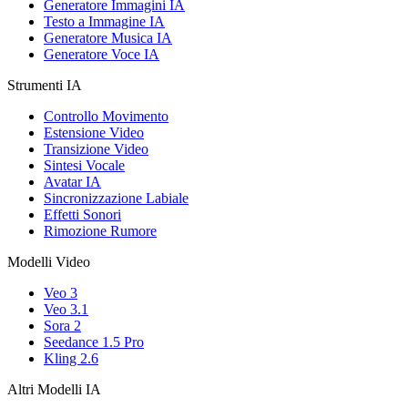
Generatore Immagini IA
Testo a Immagine IA
Generatore Musica IA
Generatore Voce IA
Strumenti IA
Controllo Movimento
Estensione Video
Transizione Video
Sintesi Vocale
Avatar IA
Sincronizzazione Labiale
Effetti Sonori
Rimozione Rumore
Modelli Video
Veo 3
Veo 3.1
Sora 2
Seedance 1.5 Pro
Kling 2.6
Altri Modelli IA