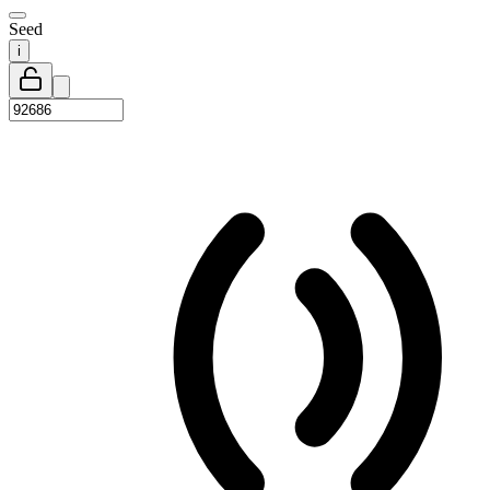
Seed
i