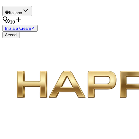
Italiano
10
Inizia a Creare
Accedi