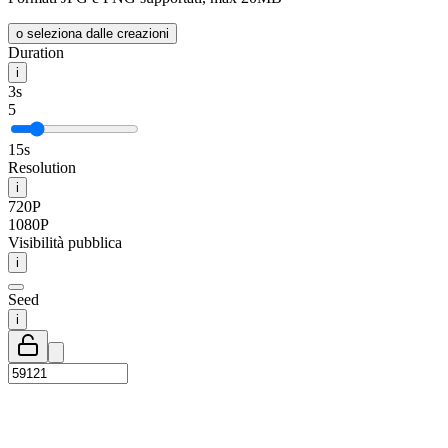
o seleziona dalle creazioni
Duration
i
3s
5
15s
Resolution
i
720P
1080P
Visibilità pubblica
i
Seed
i