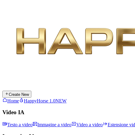
Create New
Home
HappyHorse 1.0
NEW
Video IA
Testo a video
Immagine a video
Video a video
Estensione vi