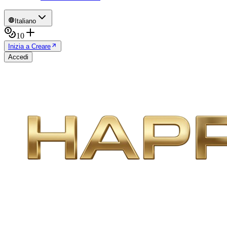
Italiano
10
Inizia a Creare
Accedi