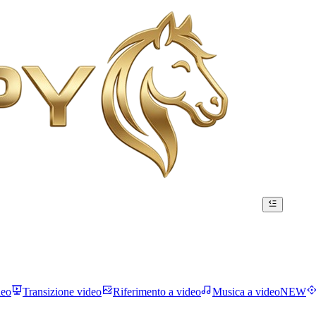
deo
Transizione video
Riferimento a video
Musica a video
NEW