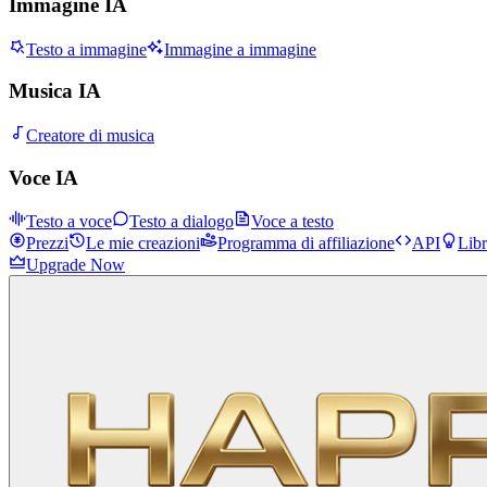
Immagine IA
Testo a immagine
Immagine a immagine
Musica IA
Creatore di musica
Voce IA
Testo a voce
Testo a dialogo
Voce a testo
Prezzi
Le mie creazioni
Programma di affiliazione
API
Libr
Upgrade Now