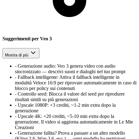
Suggerimenti per Veo 3
Mostra di più
-
Generazione audio
:
Veo 3 genera video con audio
sincronizzato — descrivi suoni e dialoghi nel tuo prompt
-
Fallback intelligente
:
Attiva il fallback intelligente in
modalità Veloce 16:9 per riprovare automaticamente in caso di
blocco per policy sui contenuti
-
Controllo seed
:
Blocca il valore del seed per riprodurre
risultati simili su più generazioni
-
Upscale 1080P
:
+3 crediti, ~1-2 min extra dopo la
generazione
-
Upscale 4K
:
+20 crediti, ~5-10 min extra dopo la
generazione. Il video si aggiorna automaticamente in Le Mie
Creazioni
-
Generazione fallita? Prova a passare a un altro modello
(Kling 2.6, Wan 2.6, ecc.) — ogni modello ha restrizioni