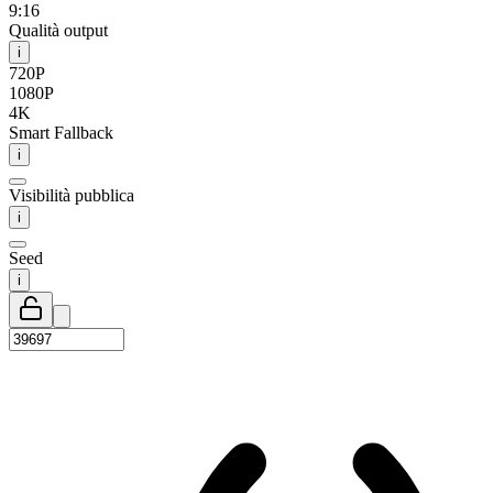
9:16
Qualità output
i
720P
1080P
4K
Smart Fallback
i
Visibilità pubblica
i
Seed
i