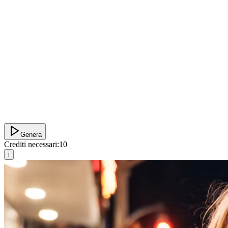
Genera
Crediti necessari:
10
i