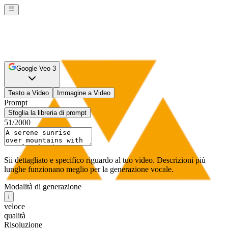
Google Veo 3
Testo a Video
Immagine a Video
Prompt
Sfoglia la libreria di prompt
51
/2000
Sii dettagliato e specifico riguardo al tuo video. Descrizioni più
lunghe funzionano meglio per la generazione vocale.
Modalità di generazione
i
veloce
qualità
Risoluzione