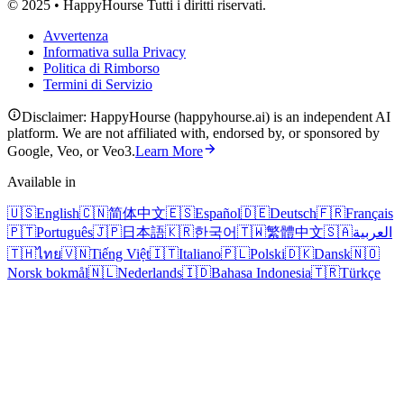
© 2025 • HappyHourse Tutti i diritti riservati.
Avvertenza
Informativa sulla Privacy
Politica di Rimborso
Termini di Servizio
Disclaimer: HappyHourse (happyhourse.ai) is an independent AI
platform. We are not affiliated with, endorsed by, or sponsored by
Google, Veo, or Veo3.
Learn More
Available in
🇺🇸
English
🇨🇳
简体中文
🇪🇸
Español
🇩🇪
Deutsch
🇫🇷
Français
🇵🇹
Português
🇯🇵
日本語
🇰🇷
한국어
🇹🇼
繁體中文
🇸🇦
العربية
🇹🇭
ไทย
🇻🇳
Tiếng Việt
🇮🇹
Italiano
🇵🇱
Polski
🇩🇰
Dansk
🇳🇴
Norsk bokmål
🇳🇱
Nederlands
🇮🇩
Bahasa Indonesia
🇹🇷
Türkçe