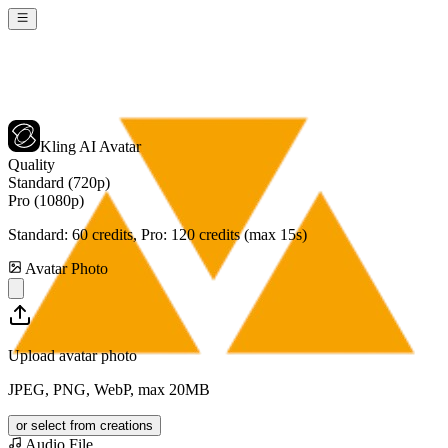
Kling AI Avatar
Quality
Standard (720p)
Pro (1080p)
Standard:
60
credits, Pro:
120
credits (max 15s)
Avatar Photo
Upload avatar photo
JPEG, PNG, WebP, max 20MB
or select from creations
Audio File