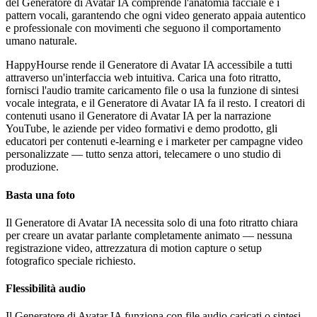
del Generatore di Avatar IA comprende l'anatomia facciale e i
pattern vocali, garantendo che ogni video generato appaia autentico
e professionale con movimenti che seguono il comportamento
umano naturale.
HappyHourse rende il Generatore di Avatar IA accessibile a tutti
attraverso un'interfaccia web intuitiva. Carica una foto ritratto,
fornisci l'audio tramite caricamento file o usa la funzione di sintesi
vocale integrata, e il Generatore di Avatar IA fa il resto. I creatori di
contenuti usano il Generatore di Avatar IA per la narrazione
YouTube, le aziende per video formativi e demo prodotto, gli
educatori per contenuti e-learning e i marketer per campagne video
personalizzate — tutto senza attori, telecamere o uno studio di
produzione.
Basta una foto
Il Generatore di Avatar IA necessita solo di una foto ritratto chiara
per creare un avatar parlante completamente animato — nessuna
registrazione video, attrezzatura di motion capture o setup
fotografico speciale richiesto.
Flessibilità audio
Il Generatore di Avatar IA funziona con file audio caricati o sintesi