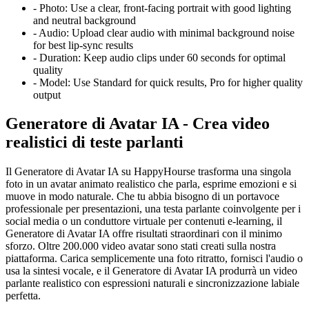
-
Photo:
Use a clear, front-facing portrait with good lighting
and neutral background
-
Audio:
Upload clear audio with minimal background noise
for best lip-sync results
-
Duration:
Keep audio clips under 60 seconds for optimal
quality
-
Model:
Use Standard for quick results, Pro for higher quality
output
Generatore di Avatar IA - Crea video
realistici di teste parlanti
Il Generatore di Avatar IA su HappyHourse trasforma una singola
foto in un avatar animato realistico che parla, esprime emozioni e si
muove in modo naturale. Che tu abbia bisogno di un portavoce
professionale per presentazioni, una testa parlante coinvolgente per i
social media o un conduttore virtuale per contenuti e-learning, il
Generatore di Avatar IA offre risultati straordinari con il minimo
sforzo. Oltre 200.000 video avatar sono stati creati sulla nostra
piattaforma. Carica semplicemente una foto ritratto, fornisci l'audio o
usa la sintesi vocale, e il Generatore di Avatar IA produrrà un video
parlante realistico con espressioni naturali e sincronizzazione labiale
perfetta.