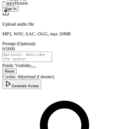
HappyHourse
Sign In
Upload audio file
MP3, WAV, AAC, OGG, max 10MB
Prompt (Optional)
0
/
5000
Public Visibility
Reset
Credits:
60
(refund if shorter)
Generate Avatar