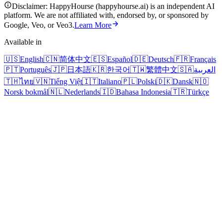
Disclaimer: HappyHourse (happyhourse.ai) is an independent AI
platform. We are not affiliated with, endorsed by, or sponsored by
Google, Veo, or Veo3.
Learn More
Available in
🇺🇸
English
🇨🇳
简体中文
🇪🇸
Español
🇩🇪
Deutsch
🇫🇷
Français
🇵🇹
Português
🇯🇵
日本語
🇰🇷
한국어
🇹🇼
繁體中文
🇸🇦
العربية
🇹🇭
ไทย
🇻🇳
Tiếng Việt
🇮🇹
Italiano
🇵🇱
Polski
🇩🇰
Dansk
🇳🇴
Norsk bokmål
🇳🇱
Nederlands
🇮🇩
Bahasa Indonesia
🇹🇷
Türkçe