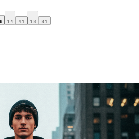
:9
1:4
4:1
1:8
8:1