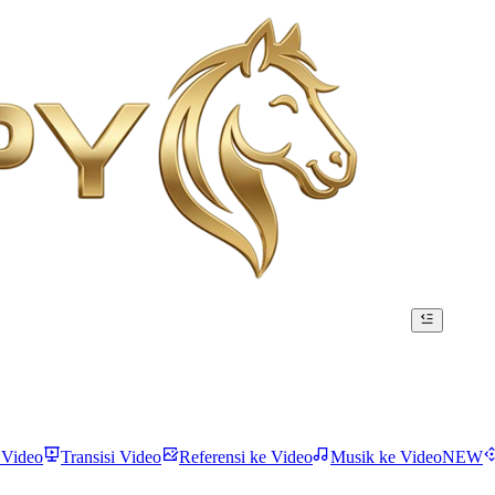
 Video
Transisi Video
Referensi ke Video
Musik ke Video
NEW