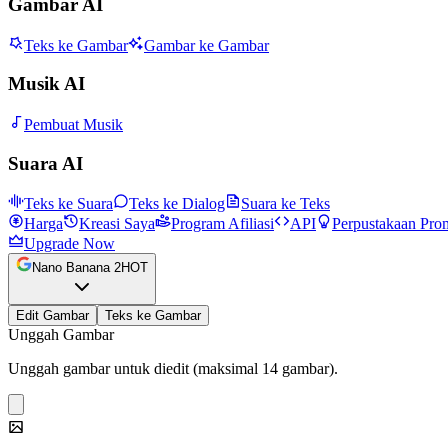
Gambar AI
Teks ke Gambar
Gambar ke Gambar
Musik AI
Pembuat Musik
Suara AI
Teks ke Suara
Teks ke Dialog
Suara ke Teks
Harga
Kreasi Saya
Program Afiliasi
API
Perpustakaan Pro
Upgrade Now
Nano Banana 2
HOT
Edit Gambar
Teks ke Gambar
Unggah Gambar
Unggah gambar untuk diedit (maksimal 14 gambar).