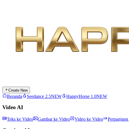
Create New
Beranda
Seedance 2.5
NEW
HappyHorse 1.0
NEW
Video AI
Teks ke Video
Gambar ke Video
Video ke Video
Perpanjang