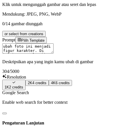
Klik untuk mengunggah gambar atau seret dan lepas
Mendukung: JPEG, PNG, WebP
0/14 gambar diunggah
or select from creations
Prompt
Pilih Template
Deskripsikan apa yang ingin kamu ubah di gambar
304
/5000
Resolution
2K
4
credits
4K
6
credits
1K
2
credits
Google Search
Enable web search for better context
Pengaturan Lanjutan