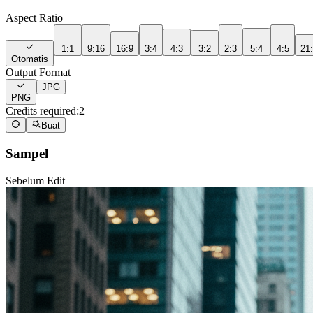
Aspect Ratio
1:1
9:16
16:9
3:4
4:3
3:2
2:3
5:4
4:5
21
Otomatis
Output Format
JPG
PNG
Credits required:
2
Buat
Sampel
Sebelum Edit