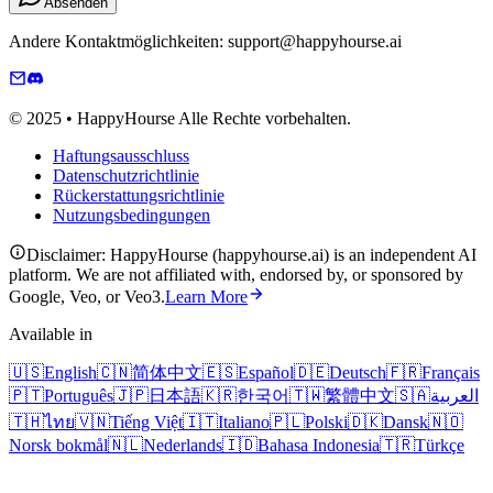
Absenden
Andere Kontaktmöglichkeiten: support@happyhourse.ai
© 2025 • HappyHourse Alle Rechte vorbehalten.
Haftungsausschluss
Datenschutzrichtlinie
Rückerstattungsrichtlinie
Nutzungsbedingungen
Disclaimer: HappyHourse (happyhourse.ai) is an independent AI
platform. We are not affiliated with, endorsed by, or sponsored by
Google, Veo, or Veo3.
Learn More
Available in
🇺🇸
English
🇨🇳
简体中文
🇪🇸
Español
🇩🇪
Deutsch
🇫🇷
Français
🇵🇹
Português
🇯🇵
日本語
🇰🇷
한국어
🇹🇼
繁體中文
🇸🇦
العربية
🇹🇭
ไทย
🇻🇳
Tiếng Việt
🇮🇹
Italiano
🇵🇱
Polski
🇩🇰
Dansk
🇳🇴
Norsk bokmål
🇳🇱
Nederlands
🇮🇩
Bahasa Indonesia
🇹🇷
Türkçe