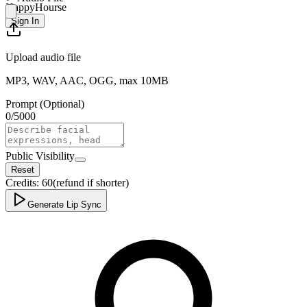
HappyHourse
Sign In
Upload audio file
MP3, WAV, AAC, OGG, max 10MB
Prompt (Optional)
0
/
5000
Public Visibility
Reset
Credits:
60
(refund if shorter)
Generate Lip Sync