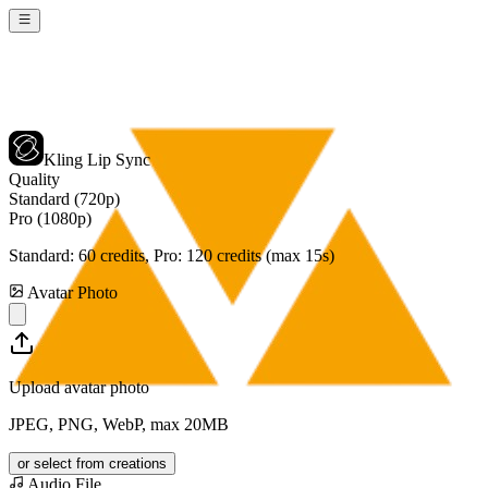
Kling Lip Sync
Quality
Standard (720p)
Pro (1080p)
Standard:
60
credits, Pro:
120
credits (max 15s)
Avatar Photo
Upload avatar photo
JPEG, PNG, WebP, max 20MB
or select from creations
Audio File